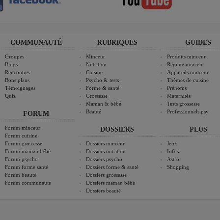
COMMUNAUTÉ
RUBRIQUES
GUIDES
Groupes
Minceur
Produits minceur
Blogs
Nutrition
Régime minceur
Rencontres
Cuisine
Appareils minceur
Bons plans
Psycho & tests
Thèmes de cuisine
Témoignages
Forme & santé
Prénoms
Quiz
Grossesse
Maternités
Maman & bébé
Tests grossesse
Beauté
Professionnels psy
FORUM
Forum minceur
DOSSIERS
PLUS
Forum cuisine
Forum grossesse
Dossiers minceur
Jeux
Forum maman bébé
Dossiers nutrition
Infos
Forum psycho
Dossiers psycho
Astro
Forum forme santé
Dossiers forme & santé
Shopping
Forum beauté
Dossiers grossesse
Forum communauté
Dossiers maman bébé
Dossiers beauté