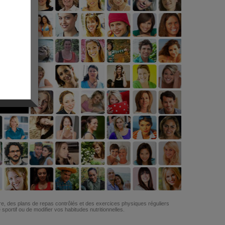
G
re, des plans de repas contrôlés et des exercices physiques réguliers
ortif ou de modifier vos habitudes nutritionnelles.