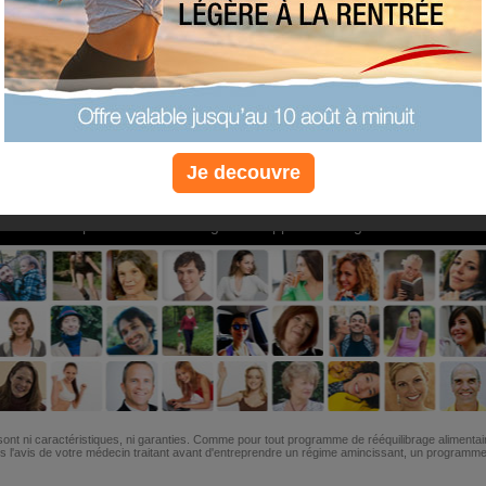
PLUS
PLUS
PLUS
EFFICACE
SANTÉ
COACHIN
Je decouvre
Non, je préfère le régime gratuit
»
6M de personnes ont maigri et réappris à manger avec nous
ont ni caractéristiques, ni garanties. Comme pour tout programme de rééquilibrage alimentai
l'avis de votre médecin traitant avant d'entreprendre un régime amincissant, un programme sp