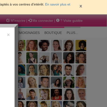
daptés à vos centres d'intérêt.
En savoir plus et
M'inscrire
|
Me connecter
|
? Visite guidée
EAUTE
TEMOIGNAGES
BOUTIQUE
PLUS...
×
 peau