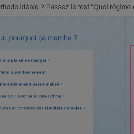
thode idéale ? Passez le test "Quel régime e
ur, pourquoi ça marche ?
dant
le plaisir de manger
+
tenu quotidiennement
+
me entièrement personnalisé
+
ques
pour avancer à votre rythme +
itudes et constatez
des résultats durables
+