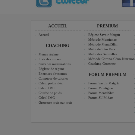
ACCUEIL
PREMIUM
Accueil
Régime Savoir Maigrir
Méthode Montignac
Méthode MentalSlim
COACHING
Méthode Slim Data
Méthodes Naturelles
Menus régime
Méthode Chrono-Géno-Nutrition
Liste de courses
Coaching Grossesse
Suivi des mensurations
Réglette de régime
Exercices physiques
FORUM PREMIUM
Compteur de calories
Calcul poids idéal
Forum Savoir Maigrir
Calcul IMC
Forum Montignac
Courbe de poids
Forum MentalSlim
Calcul IMG
Forum SLIM data
Grossesse mois par mois