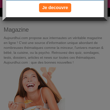
Non, je préfère le régime gratuit
»
Je decouvre
6M de personnes ont maigri et réappris à manger avec nous
Magazine
Aujourdhui.com propose aux internautes un véritable magazine
en ligne ! C'est une source d'information unique abordant de
nombreuses thématiques comme la minceur, l'univers maman &
bébé, la cuisine, ou la psycho. Retrouvez des quiz, sondages,
tests, dossiers, articles et news sur toutes ces thématiques.
Aujourdhui.com : que des bonnes nouvelles !