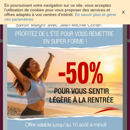
En poursuivant votre navigation sur ce site, vous acceptez
l'utilisation de cookies pour vous proposer des services et
offres adaptés à vos centres d'intérêt.
En savoir plus et gérer
×
ces paramètres.
Toggle
navigation
Togg
Les meilleures solutions pour maigrir et être bien
sear
dans sa peau
PLUS
PLUS
PLUS
EFFICACE
SANTÉ
COACHING