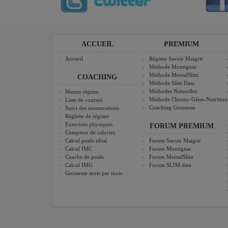
ACCUEIL
PREMIUM
Accueil
Régime Savoir Maigrir
Méthode Montignac
Méthode MentalSlim
COACHING
Méthode Slim Data
Méthodes Naturelles
Menus régime
Méthode Chrono-Géno-Nutrition
Liste de courses
Coaching Grossesse
Suivi des mensurations
Réglette de régime
Exercices physiques
FORUM PREMIUM
Compteur de calories
Calcul poids idéal
Forum Savoir Maigrir
Calcul IMC
Forum Montignac
Courbe de poids
Forum MentalSlim
Calcul IMG
Forum SLIM data
Grossesse mois par mois