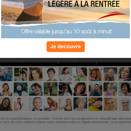
PLUS
PLUS
PLUS
EFFICACE
SANTÉ
COACHIN
Je decouvre
Non, je préfère le régime gratuit
»
6M de personnes ont maigri et réappris à manger avec nous
ont ni caractéristiques, ni garanties. Comme pour tout programme de rééquilibrage alimentai
l'avis de votre médecin traitant avant d'entreprendre un régime amincissant, un programme sp