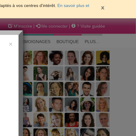
daptés à vos centres d'intérêt.
En savoir plus et
M'inscrire
|
Me connecter
|
? Visite guidée
EAUTE
TEMOIGNAGES
BOUTIQUE
PLUS...
×
 peau