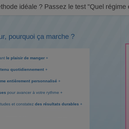
thode idéale ? Passez le test "Quel régime e
ur, pourquoi ça marche ?
dant
le plaisir de manger
+
tenu quotidiennement
+
me entièrement personnalisé
+
ques
pour avancer à votre rythme +
itudes et constatez
des résultats durables
+