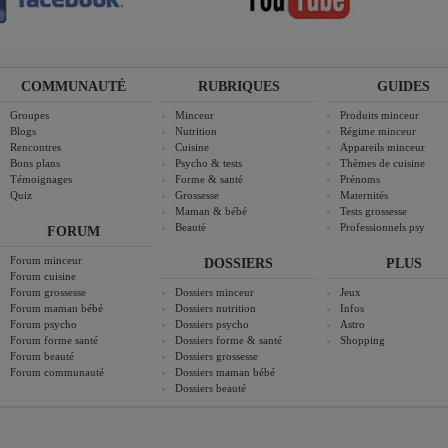
COMMUNAUTÉ
RUBRIQUES
GUIDES
Groupes
Minceur
Produits minceur
Blogs
Nutrition
Régime minceur
Rencontres
Cuisine
Appareils minceur
Bons plans
Psycho & tests
Thèmes de cuisine
Témoignages
Forme & santé
Prénoms
Quiz
Grossesse
Maternités
Maman & bébé
Tests grossesse
Beauté
Professionnels psy
FORUM
Forum minceur
DOSSIERS
PLUS
Forum cuisine
Forum grossesse
Dossiers minceur
Jeux
Forum maman bébé
Dossiers nutrition
Infos
Forum psycho
Dossiers psycho
Astro
Forum forme santé
Dossiers forme & santé
Shopping
Forum beauté
Dossiers grossesse
Forum communauté
Dossiers maman bébé
Dossiers beauté