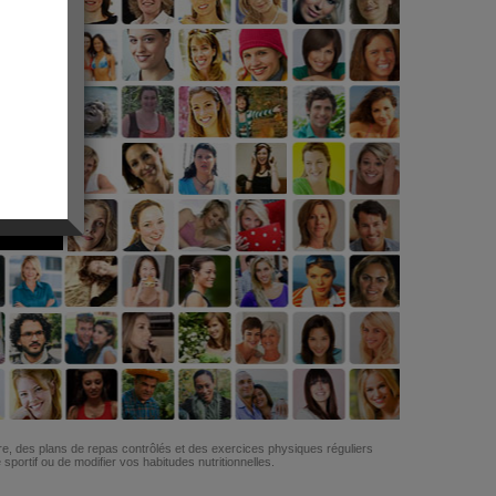
G
re, des plans de repas contrôlés et des exercices physiques réguliers
ortif ou de modifier vos habitudes nutritionnelles.