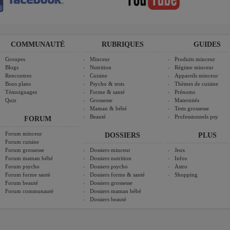
COMMUNAUTÉ
RUBRIQUES
GUIDES
Groupes
Minceur
Produits minceur
Blogs
Nutrition
Régime minceur
Rencontres
Cuisine
Appareils minceur
Bons plans
Psycho & tests
Thèmes de cuisine
Témoignages
Forme & santé
Prénoms
Quiz
Grossesse
Maternités
Maman & bébé
Tests grossesse
Beauté
Professionnels psy
FORUM
Forum minceur
DOSSIERS
PLUS
Forum cuisine
Forum grossesse
Dossiers minceur
Jeux
Forum maman bébé
Dossiers nutrition
Infos
Forum psycho
Dossiers psycho
Astro
Forum forme santé
Dossiers forme & santé
Shopping
Forum beauté
Dossiers grossesse
Forum communauté
Dossiers maman bébé
Dossiers beauté