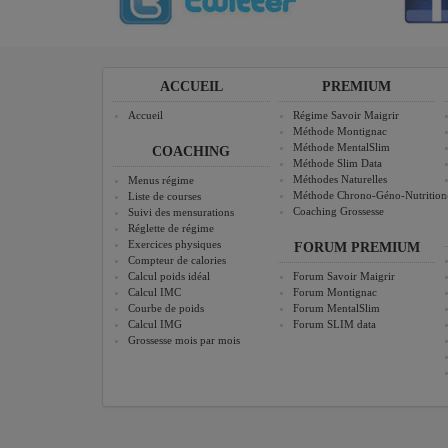
ACCUEIL
PREMIUM
Accueil
Régime Savoir Maigrir
Méthode Montignac
Méthode MentalSlim
COACHING
Méthode Slim Data
Méthodes Naturelles
Menus régime
Méthode Chrono-Géno-Nutrition
Liste de courses
Coaching Grossesse
Suivi des mensurations
Réglette de régime
Exercices physiques
FORUM PREMIUM
Compteur de calories
Calcul poids idéal
Forum Savoir Maigrir
Calcul IMC
Forum Montignac
Courbe de poids
Forum MentalSlim
Calcul IMG
Forum SLIM data
Grossesse mois par mois