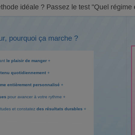
thode idéale ? Passez le test "Quel régime e
ur, pourquoi ça marche ?
dant
le plaisir de manger
+
tenu quotidiennement
+
me entièrement personnalisé
+
ques
pour avancer à votre rythme +
itudes et constatez
des résultats durables
+