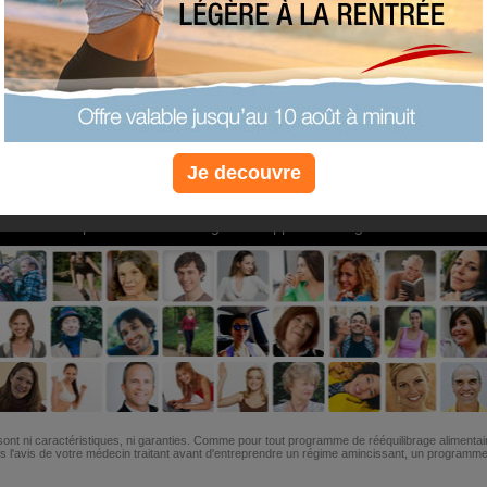
PLUS
PLUS
PLUS
EFFICACE
SANTÉ
COACHIN
Je decouvre
Non, je préfère le régime gratuit
»
6M de personnes ont maigri et réappris à manger avec nous
ont ni caractéristiques, ni garanties. Comme pour tout programme de rééquilibrage alimentai
l'avis de votre médecin traitant avant d'entreprendre un régime amincissant, un programme sp