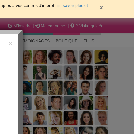
daptés à vos centres d'intérêt.
En savoir plus et
M'inscrire
|
Me connecter
|
? Visite guidée
EAUTE
TEMOIGNAGES
BOUTIQUE
PLUS...
×
 peau