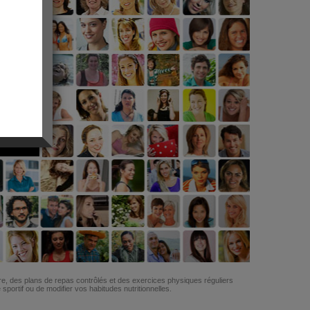
G
re, des plans de repas contrôlés et des exercices physiques réguliers
ortif ou de modifier vos habitudes nutritionnelles.