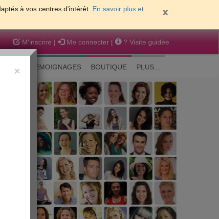
daptés à vos centres d'intérêt.
En savoir plus et
M'inscrire
|
Me connecter
|
? Visite guidée
EAUTE
TEMOIGNAGES
BOUTIQUE
PLUS...
×
 peau