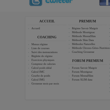
ACCUEIL
PREMIUM
Accueil
Régime Savoir Maigrir
Méthode Montignac
Méthode MentalSlim
COACHING
Méthode Slim Data
Méthodes Naturelles
Menus régime
Méthode Chrono-Géno-Nutrition
Liste de courses
Coaching Grossesse
Suivi des mensurations
Réglette de régime
Exercices physiques
FORUM PREMIUM
Compteur de calories
Calcul poids idéal
Forum Savoir Maigrir
Calcul IMC
Forum Montignac
Courbe de poids
Forum MentalSlim
Calcul IMG
Forum SLIM data
Grossesse mois par mois