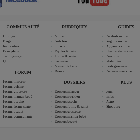
COMMUNAUTÉ
RUBRIQUES
GUIDES
Groupes
Minceur
Produits minceur
Blogs
Nutrition
Régime minceur
Rencontres
Cuisine
Appareils minceur
Bons plans
Psycho & tests
Thèmes de cuisine
Témoignages
Forme & santé
Prénoms
Quiz
Grossesse
Maternités
Maman & bébé
Tests grossesse
Beauté
Professionnels psy
FORUM
Forum minceur
DOSSIERS
PLUS
Forum cuisine
Forum grossesse
Dossiers minceur
Jeux
Forum maman bébé
Dossiers nutrition
Infos
Forum psycho
Dossiers psycho
Astro
Forum forme santé
Dossiers forme & santé
Shopping
Forum beauté
Dossiers grossesse
Forum communauté
Dossiers maman bébé
Dossiers beauté