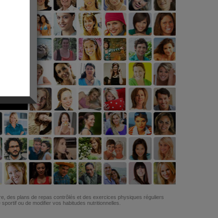
G
re, des plans de repas contrôlés et des exercices physiques réguliers
ortif ou de modifier vos habitudes nutritionnelles.