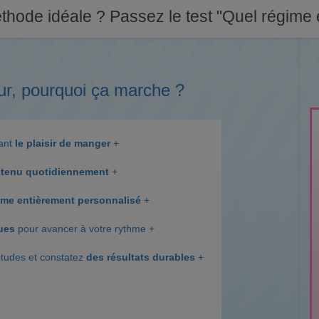
thode idéale ? Passez le test "Quel régime e
ur, pourquoi ça marche ?
dant
le plaisir de manger
+
tenu quotidiennement
+
me entièrement personnalisé
+
ques
pour avancer à votre rythme +
itudes et constatez
des résultats durables
+