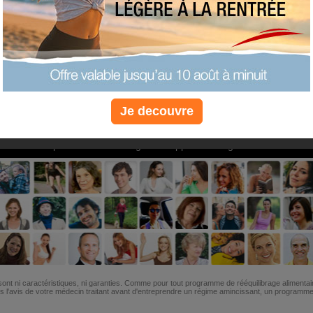
PLUS
PLUS
PLUS
EFFICACE
SANTÉ
COACHIN
Je decouvre
Non, je préfère le régime gratuit
»
6M de personnes ont maigri et réappris à manger avec nous
ont ni caractéristiques, ni garanties. Comme pour tout programme de rééquilibrage alimentai
l'avis de votre médecin traitant avant d'entreprendre un régime amincissant, un programme sp