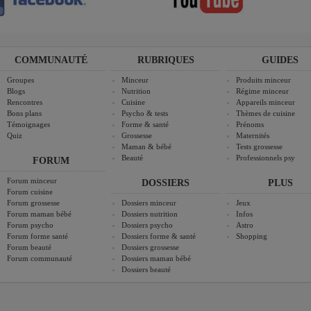
COMMUNAUTÉ
RUBRIQUES
GUIDES
Groupes
Minceur
Produits minceur
Blogs
Nutrition
Régime minceur
Rencontres
Cuisine
Appareils minceur
Bons plans
Psycho & tests
Thèmes de cuisine
Témoignages
Forme & santé
Prénoms
Quiz
Grossesse
Maternités
Maman & bébé
Tests grossesse
Beauté
Professionnels psy
FORUM
Forum minceur
DOSSIERS
PLUS
Forum cuisine
Forum grossesse
Dossiers minceur
Jeux
Forum maman bébé
Dossiers nutrition
Infos
Forum psycho
Dossiers psycho
Astro
Forum forme santé
Dossiers forme & santé
Shopping
Forum beauté
Dossiers grossesse
Forum communauté
Dossiers maman bébé
Dossiers beauté