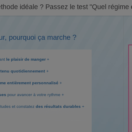
thode idéale ? Passez le test "Quel régime e
ur, pourquoi ça marche ?
dant
le plaisir de manger
+
tenu quotidiennement
+
me entièrement personnalisé
+
ques
pour avancer à votre rythme +
itudes et constatez
des résultats durables
+