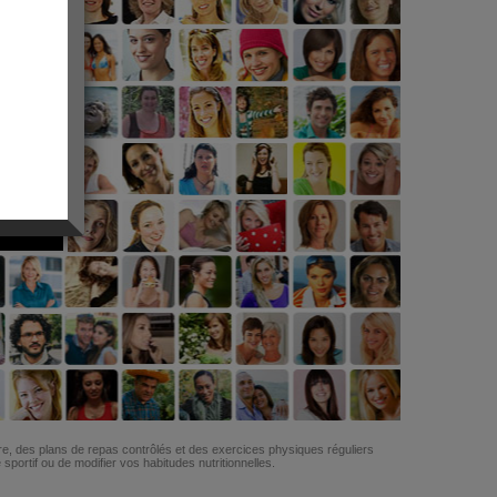
G
re, des plans de repas contrôlés et des exercices physiques réguliers
ortif ou de modifier vos habitudes nutritionnelles.