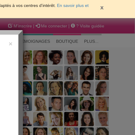
daptés à vos centres d'intérêt.
En savoir plus et
M'inscrire
|
Me connecter
|
? Visite guidée
EAUTE
TEMOIGNAGES
BOUTIQUE
PLUS...
×
 peau