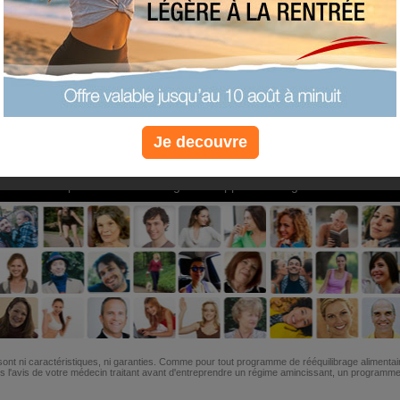
PLUS
PLUS
PLUS
EFFICACE
SANTÉ
COACHIN
Je decouvre
Non, je préfère le régime gratuit
»
6M de personnes ont maigri et réappris à manger avec nous
ont ni caractéristiques, ni garanties. Comme pour tout programme de rééquilibrage alimentai
l'avis de votre médecin traitant avant d'entreprendre un régime amincissant, un programme sp