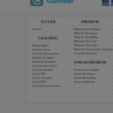
ACCUEIL
PREMIUM
Accueil
Régime Savoir Maigrir
Méthode Montignac
Méthode MentalSlim
COACHING
Méthode Slim Data
Méthodes Naturelles
Menus régime
Méthode Chrono-Géno-Nutrition
Liste de courses
Coaching Grossesse
Suivi des mensurations
Réglette de régime
Exercices physiques
FORUM PREMIUM
Compteur de calories
Calcul poids idéal
Forum Savoir Maigrir
Calcul IMC
Forum Montignac
Courbe de poids
Forum MentalSlim
Calcul IMG
Forum SLIM data
Grossesse mois par mois