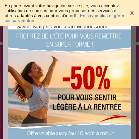
En poursuivant votre navigation sur ce site, vous acceptez
l'utilisation de cookies pour vous proposer des services et
offres adaptés à vos centres d'intérêt.
En savoir plus et gérer
×
ces paramètres.
Toggle
navigation
Togg
Les meilleures solutions pour maigrir et être bien
sear
dans sa peau
PLUS
PLUS
PLUS
EFFICACE
SANTÉ
COACHING