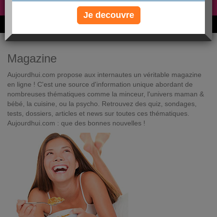
Non, je préfère le régime gratuit
»
Je decouvre
6M de personnes ont maigri et réappris à manger avec nous
Magazine
Aujourdhui.com propose aux internautes un véritable magazine
en ligne ! C'est une source d'information unique abordant de
nombreuses thématiques comme la minceur, l'univers maman &
bébé, la cuisine, ou la psycho. Retrouvez des quiz, sondages,
tests, dossiers, articles et news sur toutes ces thématiques.
Aujourdhui.com : que des bonnes nouvelles !