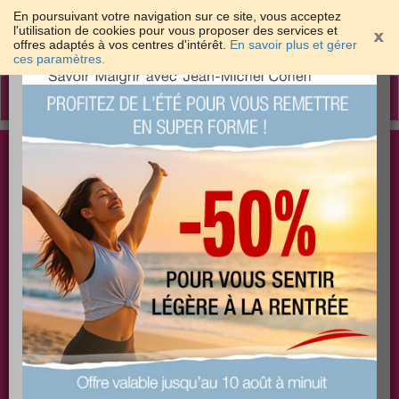
En poursuivant votre navigation sur ce site, vous acceptez
l'utilisation de cookies pour vous proposer des services et
offres adaptés à vos centres d'intérêt.
En savoir plus et gérer
×
ces paramètres.
Toggle
navigation
Togg
Les meilleures solutions pour maigrir et être bien
sear
dans sa peau
PLUS
PLUS
PLUS
EFFICACE
SANTÉ
COACHING