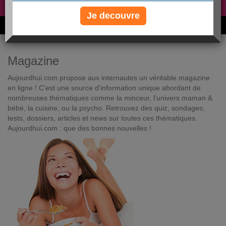
Non, je préfère le régime gratuit
»
Je decouvre
6M de personnes ont maigri et réappris à manger avec nous
Magazine
Aujourdhui.com propose aux internautes un véritable magazine
en ligne ! C'est une source d'information unique abordant de
nombreuses thématiques comme la minceur, l'univers maman &
bébé, la cuisine, ou la psycho. Retrouvez des quiz, sondages,
tests, dossiers, articles et news sur toutes ces thématiques.
Aujourdhui.com : que des bonnes nouvelles !