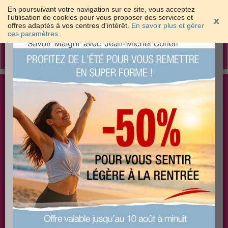
En poursuivant votre navigation sur ce site, vous acceptez
l'utilisation de cookies pour vous proposer des services et
offres adaptés à vos centres d'intérêt.
En savoir plus et gérer
×
ces paramètres.
Toggle
navigation
Togg
Les meilleures solutions pour maigrir et être bien
sear
dans sa peau
PLUS
PLUS
PLUS
EFFICACE
SANTÉ
COACHING