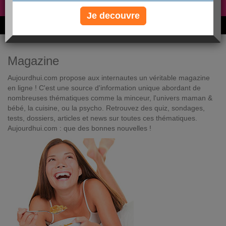
Non, je préfère le régime gratuit
»
Je decouvre
6M de personnes ont maigri et réappris à manger avec nous
Magazine
Aujourdhui.com propose aux internautes un véritable magazine
en ligne ! C'est une source d'information unique abordant de
nombreuses thématiques comme la minceur, l'univers maman &
bébé, la cuisine, ou la psycho. Retrouvez des quiz, sondages,
tests, dossiers, articles et news sur toutes ces thématiques.
Aujourdhui.com : que des bonnes nouvelles !