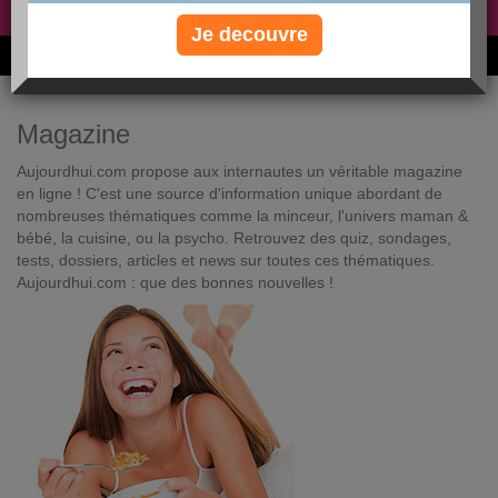
Non, je préfère le régime gratuit
»
Je decouvre
6M de personnes ont maigri et réappris à manger avec nous
Magazine
Aujourdhui.com propose aux internautes un véritable magazine
en ligne ! C'est une source d'information unique abordant de
nombreuses thématiques comme la minceur, l'univers maman &
bébé, la cuisine, ou la psycho. Retrouvez des quiz, sondages,
tests, dossiers, articles et news sur toutes ces thématiques.
Aujourdhui.com : que des bonnes nouvelles !