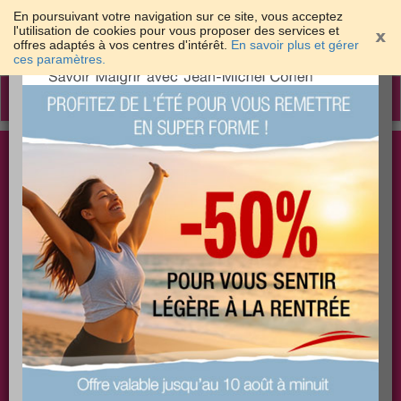
En poursuivant votre navigation sur ce site, vous acceptez
l'utilisation de cookies pour vous proposer des services et
offres adaptés à vos centres d'intérêt.
En savoir plus et gérer
×
ces paramètres.
Toggle
navigation
Togg
Les meilleures solutions pour maigrir et être bien
sear
dans sa peau
PLUS
PLUS
PLUS
EFFICACE
SANTÉ
COACHING