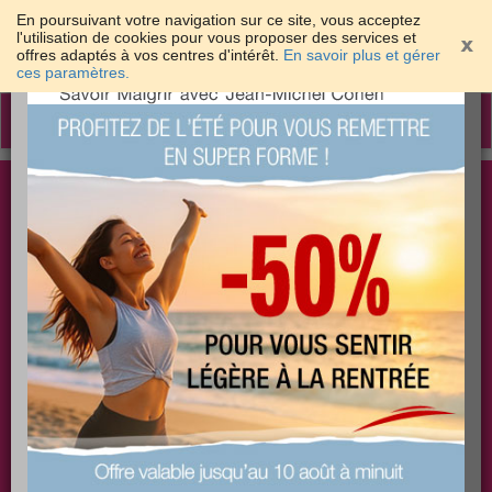
En poursuivant votre navigation sur ce site, vous acceptez
l'utilisation de cookies pour vous proposer des services et
offres adaptés à vos centres d'intérêt.
En savoir plus et gérer
×
ces paramètres.
Toggle
navigation
Togg
Les meilleures solutions pour maigrir et être bien
sear
dans sa peau
PLUS
PLUS
PLUS
EFFICACE
SANTÉ
COACHING