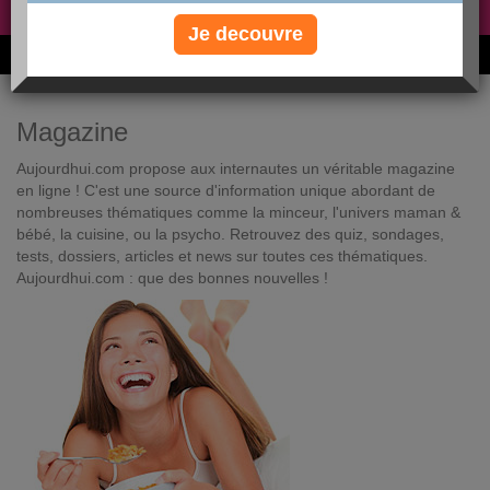
Non, je préfère le régime gratuit
»
Je decouvre
6M de personnes ont maigri et réappris à manger avec nous
Magazine
Aujourdhui.com propose aux internautes un véritable magazine
en ligne ! C'est une source d'information unique abordant de
nombreuses thématiques comme la minceur, l'univers maman &
bébé, la cuisine, ou la psycho. Retrouvez des quiz, sondages,
tests, dossiers, articles et news sur toutes ces thématiques.
Aujourdhui.com : que des bonnes nouvelles !