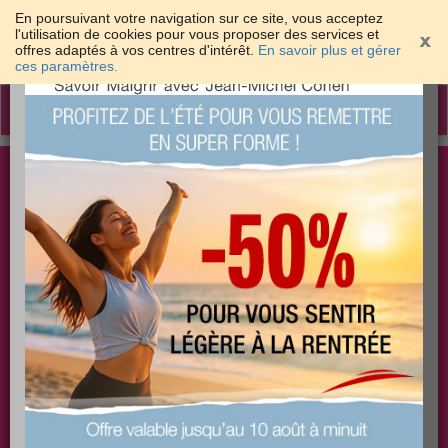
En poursuivant votre navigation sur ce site, vous acceptez
l'utilisation de cookies pour vous proposer des services et
offres adaptés à vos centres d'intérêt.
En savoir plus et gérer
×
ces paramètres.
Toggle
navigation
Togg
Les meilleures solutions pour maigrir et être bien
sear
dans sa peau
PLUS
PLUS
PLUS
EFFICACE
SANTÉ
COACHING