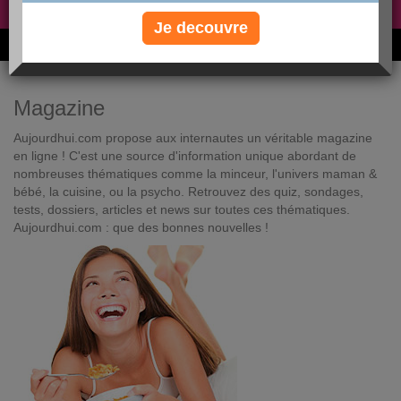
Non, je préfère le régime gratuit
»
Je decouvre
6M de personnes ont maigri et réappris à manger avec nous
Magazine
Aujourdhui.com propose aux internautes un véritable magazine
en ligne ! C'est une source d'information unique abordant de
nombreuses thématiques comme la minceur, l'univers maman &
bébé, la cuisine, ou la psycho. Retrouvez des quiz, sondages,
tests, dossiers, articles et news sur toutes ces thématiques.
Aujourdhui.com : que des bonnes nouvelles !