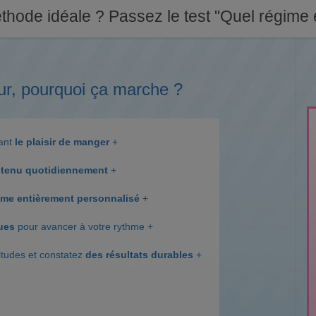
thode idéale ? Passez le test "Quel régime e
ur, pourquoi ça marche ?
dant
le plaisir de manger
+
tenu quotidiennement
+
me entièrement personnalisé
+
ques
pour avancer à votre rythme +
itudes et constatez
des résultats durables
+