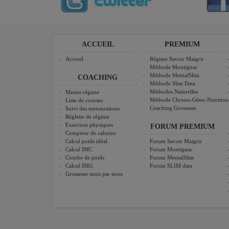
ACCUEIL
PREMIUM
Accueil
Régime Savoir Maigrir
Méthode Montignac
Méthode MentalSlim
COACHING
Méthode Slim Data
Méthodes Naturelles
Menus régime
Méthode Chrono-Géno-Nutrition
Liste de courses
Coaching Grossesse
Suivi des mensurations
Réglette de régime
Exercices physiques
FORUM PREMIUM
Compteur de calories
Calcul poids idéal
Forum Savoir Maigrir
Calcul IMC
Forum Montignac
Courbe de poids
Forum MentalSlim
Calcul IMG
Forum SLIM data
Grossesse mois par mois