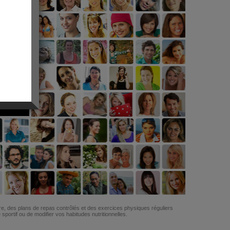
G
re, des plans de repas contrôlés et des exercices physiques réguliers
ortif ou de modifier vos habitudes nutritionnelles.