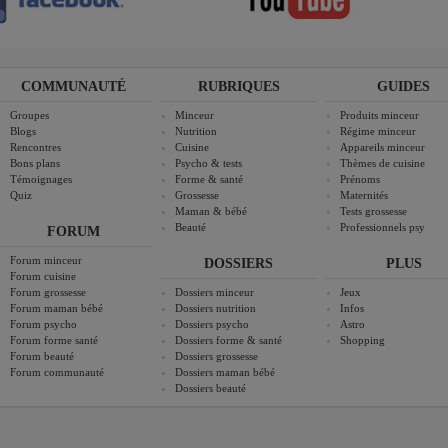
COMMUNAUTÉ
RUBRIQUES
GUIDES
Groupes
Minceur
Produits minceur
Blogs
Nutrition
Régime minceur
Rencontres
Cuisine
Appareils minceur
Bons plans
Psycho & tests
Thèmes de cuisine
Témoignages
Forme & santé
Prénoms
Quiz
Grossesse
Maternités
Maman & bébé
Tests grossesse
Beauté
Professionnels psy
FORUM
Forum minceur
DOSSIERS
PLUS
Forum cuisine
Forum grossesse
Dossiers minceur
Jeux
Forum maman bébé
Dossiers nutrition
Infos
Forum psycho
Dossiers psycho
Astro
Forum forme santé
Dossiers forme & santé
Shopping
Forum beauté
Dossiers grossesse
Forum communauté
Dossiers maman bébé
Dossiers beauté