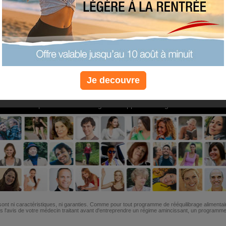
PLUS
PLUS
PLUS
EFFICACE
SANTÉ
COACHIN
Je decouvre
Non, je préfère le régime gratuit
»
6M de personnes ont maigri et réappris à manger avec nous
ont ni caractéristiques, ni garanties. Comme pour tout programme de rééquilibrage alimentai
l'avis de votre médecin traitant avant d'entreprendre un régime amincissant, un programme sp