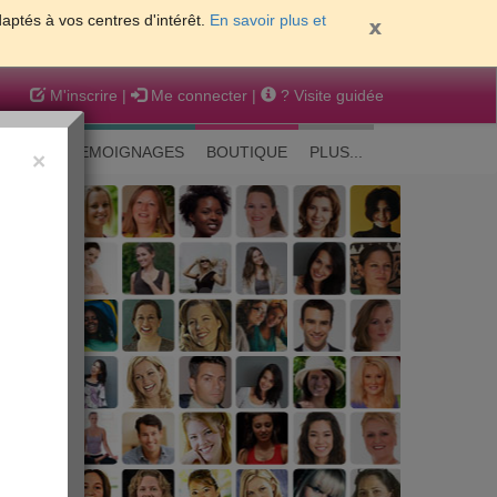
daptés à vos centres d'intérêt.
En savoir plus et
M'inscrire
|
Me connecter
|
? Visite guidée
EAUTE
TEMOIGNAGES
BOUTIQUE
PLUS...
×
 peau