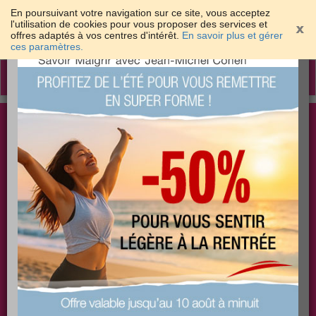
En poursuivant votre navigation sur ce site, vous acceptez
l'utilisation de cookies pour vous proposer des services et
offres adaptés à vos centres d'intérêt.
En savoir plus et gérer
×
ces paramètres.
Toggle
navigation
Togg
Les meilleures solutions pour maigrir et être bien
sear
dans sa peau
PLUS
PLUS
PLUS
EFFICACE
SANTÉ
COACHING