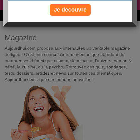
Non, je préfère le régime gratuit
»
Je decouvre
6M de personnes ont maigri et réappris à manger avec nous
Magazine
Aujourdhui.com propose aux internautes un véritable magazine
en ligne ! C'est une source d'information unique abordant de
nombreuses thématiques comme la minceur, l'univers maman &
bébé, la cuisine, ou la psycho. Retrouvez des quiz, sondages,
tests, dossiers, articles et news sur toutes ces thématiques.
Aujourdhui.com : que des bonnes nouvelles !