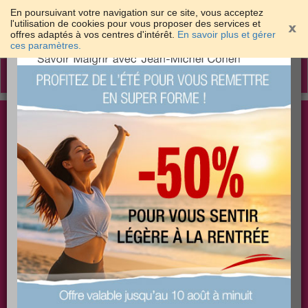
En poursuivant votre navigation sur ce site, vous acceptez
l'utilisation de cookies pour vous proposer des services et
offres adaptés à vos centres d'intérêt.
En savoir plus et gérer
×
ces paramètres.
Toggle
navigation
Togg
Les meilleures solutions pour maigrir et être bien
sear
dans sa peau
PLUS
PLUS
PLUS
EFFICACE
SANTÉ
COACHING