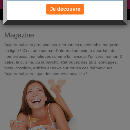
Non, je préfère le régime gratuit
»
Je decouvre
6M de personnes ont maigri et réappris à manger avec nous
Magazine
Aujourdhui.com propose aux internautes un véritable magazine
en ligne ! C'est une source d'information unique abordant de
nombreuses thématiques comme la minceur, l'univers maman &
bébé, la cuisine, ou la psycho. Retrouvez des quiz, sondages,
tests, dossiers, articles et news sur toutes ces thématiques.
Aujourdhui.com : que des bonnes nouvelles !