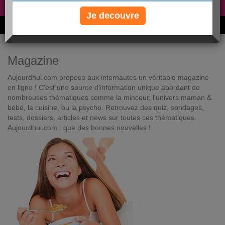
Non, je préfère le régime gratuit
»
Je decouvre
6M de personnes ont maigri et réappris à manger avec nous
Magazine
Aujourdhui.com propose aux internautes un véritable magazine
en ligne ! C'est une source d'information unique abordant de
nombreuses thématiques comme la minceur, l'univers maman &
bébé, la cuisine, ou la psycho. Retrouvez des quiz, sondages,
tests, dossiers, articles et news sur toutes ces thématiques.
Aujourdhui.com : que des bonnes nouvelles !