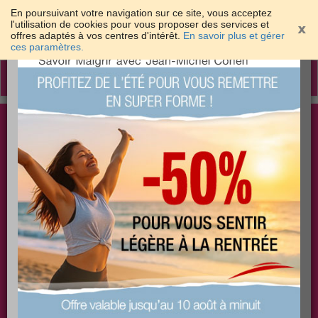
En poursuivant votre navigation sur ce site, vous acceptez
l'utilisation de cookies pour vous proposer des services et
offres adaptés à vos centres d'intérêt.
En savoir plus et gérer
×
ces paramètres.
Toggle
navigation
Togg
Les meilleures solutions pour maigrir et être bien
sear
dans sa peau
PLUS
PLUS
PLUS
EFFICACE
SANTÉ
COACHING