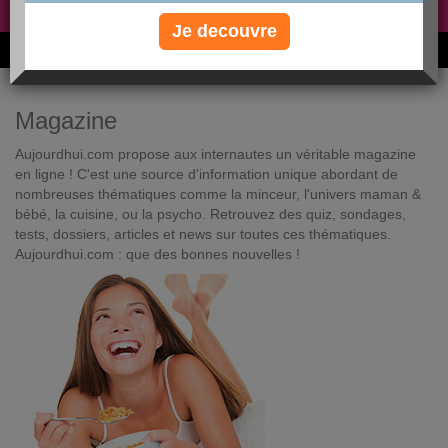
Non, je préfère le régime gratuit
»
Je decouvre
6M de personnes ont maigri et réappris à manger avec nous
Magazine
Aujourdhui.com propose aux internautes un véritable magazine
en ligne ! C'est une source d'information unique abordant de
nombreuses thématiques comme la minceur, l'univers maman &
bébé, la cuisine, ou la psycho. Retrouvez des quiz, sondages,
tests, dossiers, articles et news sur toutes ces thématiques.
Aujourdhui.com : que des bonnes nouvelles !