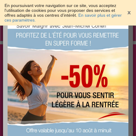
En poursuivant votre navigation sur ce site, vous acceptez
l'utilisation de cookies pour vous proposer des services et
offres adaptés à vos centres d'intérêt.
En savoir plus et gérer
×
ces paramètres.
Toggle
navigation
Togg
Les meilleures solutions pour maigrir et être bien
sear
dans sa peau
PLUS
PLUS
PLUS
EFFICACE
SANTÉ
COACHING