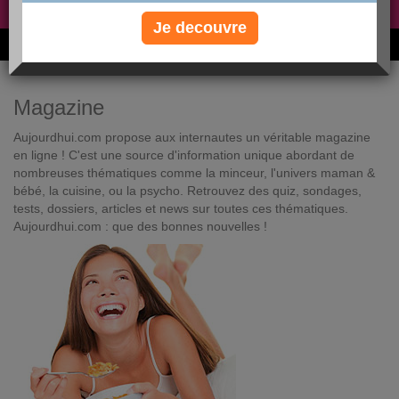
Non, je préfère le régime gratuit
»
Je decouvre
6M de personnes ont maigri et réappris à manger avec nous
Magazine
Aujourdhui.com propose aux internautes un véritable magazine
en ligne ! C'est une source d'information unique abordant de
nombreuses thématiques comme la minceur, l'univers maman &
bébé, la cuisine, ou la psycho. Retrouvez des quiz, sondages,
tests, dossiers, articles et news sur toutes ces thématiques.
Aujourdhui.com : que des bonnes nouvelles !