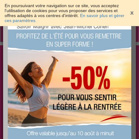
En poursuivant votre navigation sur ce site, vous acceptez
l'utilisation de cookies pour vous proposer des services et
offres adaptés à vos centres d'intérêt.
En savoir plus et gérer
×
ces paramètres.
Toggle
navigation
Togg
Les meilleures solutions pour maigrir et être bien
sear
dans sa peau
PLUS
PLUS
PLUS
EFFICACE
SANTÉ
COACHING