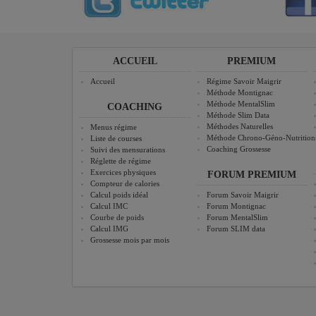
ACCUEIL
PREMIUM
Accueil
Régime Savoir Maigrir
Méthode Montignac
Méthode MentalSlim
COACHING
Méthode Slim Data
Méthodes Naturelles
Menus régime
Méthode Chrono-Géno-Nutrition
Liste de courses
Coaching Grossesse
Suivi des mensurations
Réglette de régime
Exercices physiques
FORUM PREMIUM
Compteur de calories
Calcul poids idéal
Forum Savoir Maigrir
Calcul IMC
Forum Montignac
Courbe de poids
Forum MentalSlim
Calcul IMG
Forum SLIM data
Grossesse mois par mois