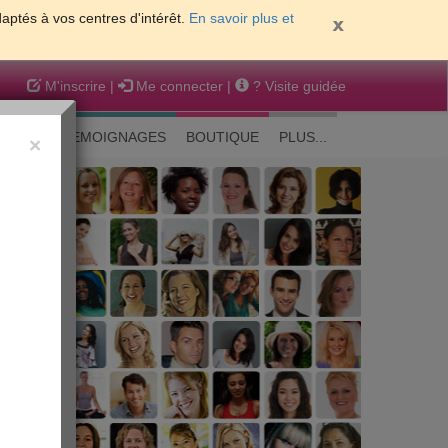
daptés à vos centres d'intérêt.
En savoir plus et
M'inscrire
|
Me connecter
|
? Visite guidée
EAUTE
TEMOIGNAGES
BOUTIQUE
PLUS...
×
 peau