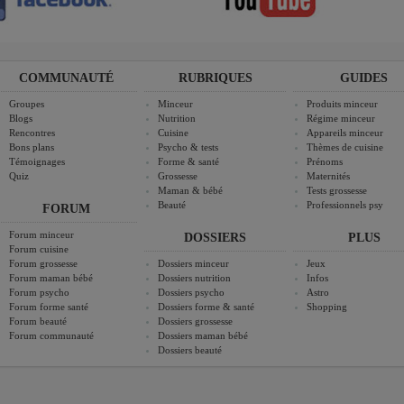
COMMUNAUTÉ
RUBRIQUES
GUIDES
Groupes
Minceur
Produits minceur
Blogs
Nutrition
Régime minceur
Rencontres
Cuisine
Appareils minceur
Bons plans
Psycho & tests
Thèmes de cuisine
Témoignages
Forme & santé
Prénoms
Quiz
Grossesse
Maternités
Maman & bébé
Tests grossesse
Beauté
Professionnels psy
FORUM
Forum minceur
DOSSIERS
PLUS
Forum cuisine
Forum grossesse
Dossiers minceur
Jeux
Forum maman bébé
Dossiers nutrition
Infos
Forum psycho
Dossiers psycho
Astro
Forum forme santé
Dossiers forme & santé
Shopping
Forum beauté
Dossiers grossesse
Forum communauté
Dossiers maman bébé
Dossiers beauté