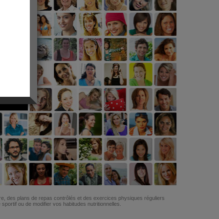
G
re, des plans de repas contrôlés et des exercices physiques réguliers
ortif ou de modifier vos habitudes nutritionnelles.