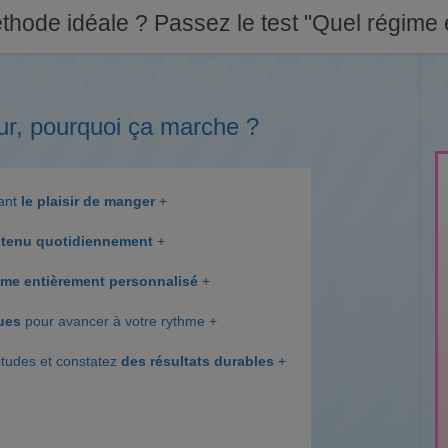
thode idéale ? Passez le test "Quel régime e
ur, pourquoi ça marche ?
dant
le plaisir de manger
+
tenu quotidiennement
+
me entièrement personnalisé
+
ques
pour avancer à votre rythme +
itudes et constatez
des résultats durables
+