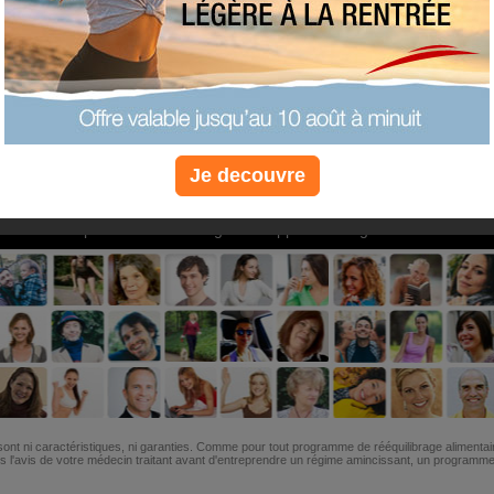
PLUS
PLUS
PLUS
EFFICACE
SANTÉ
COACHIN
Je decouvre
Non, je préfère le régime gratuit
»
6M de personnes ont maigri et réappris à manger avec nous
ont ni caractéristiques, ni garanties. Comme pour tout programme de rééquilibrage alimentai
l'avis de votre médecin traitant avant d'entreprendre un régime amincissant, un programme sp