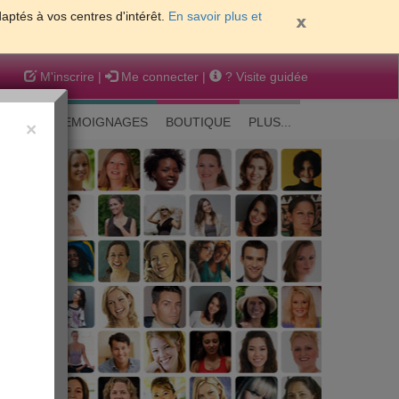
daptés à vos centres d'intérêt.
En savoir plus et
M'inscrire
|
Me connecter
|
? Visite guidée
EAUTE
TEMOIGNAGES
BOUTIQUE
PLUS...
×
 peau