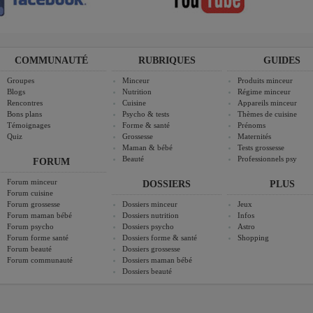
COMMUNAUTÉ
RUBRIQUES
GUIDES
Groupes
Minceur
Produits minceur
Blogs
Nutrition
Régime minceur
Rencontres
Cuisine
Appareils minceur
Bons plans
Psycho & tests
Thèmes de cuisine
Témoignages
Forme & santé
Prénoms
Quiz
Grossesse
Maternités
Maman & bébé
Tests grossesse
Beauté
Professionnels psy
FORUM
Forum minceur
DOSSIERS
PLUS
Forum cuisine
Forum grossesse
Dossiers minceur
Jeux
Forum maman bébé
Dossiers nutrition
Infos
Forum psycho
Dossiers psycho
Astro
Forum forme santé
Dossiers forme & santé
Shopping
Forum beauté
Dossiers grossesse
Forum communauté
Dossiers maman bébé
Dossiers beauté