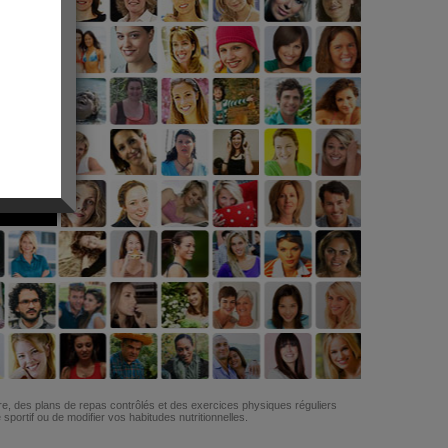
G
re, des plans de repas contrôlés et des exercices physiques réguliers
ortif ou de modifier vos habitudes nutritionnelles.