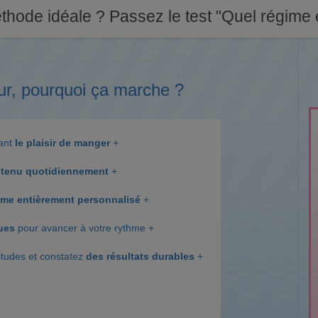
thode idéale ? Passez le test "Quel régime e
ur, pourquoi ça marche ?
dant
le plaisir de manger
+
tenu quotidiennement
+
me entièrement personnalisé
+
ques
pour avancer à votre rythme +
itudes et constatez
des résultats durables
+