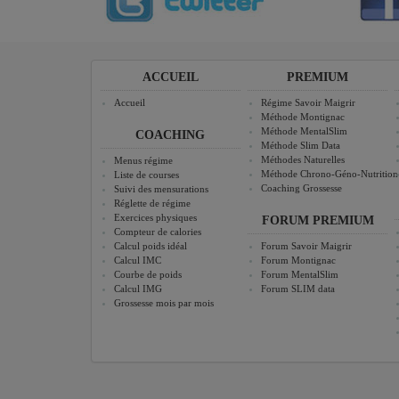
ACCUEIL
PREMIUM
Accueil
Régime Savoir Maigrir
Méthode Montignac
Méthode MentalSlim
COACHING
Méthode Slim Data
Méthodes Naturelles
Menus régime
Méthode Chrono-Géno-Nutrition
Liste de courses
Coaching Grossesse
Suivi des mensurations
Réglette de régime
Exercices physiques
FORUM PREMIUM
Compteur de calories
Calcul poids idéal
Forum Savoir Maigrir
Calcul IMC
Forum Montignac
Courbe de poids
Forum MentalSlim
Calcul IMG
Forum SLIM data
Grossesse mois par mois