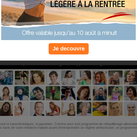
PLUS
PLUS
PLUS
EFFICACE
SANTÉ
COACHIN
Je decouvre
Non, je préfère le régime gratuit
»
6M de personnes ont maigri et réappris à manger avec nous
ont ni caractéristiques, ni garanties. Comme pour tout programme de rééquilibrage alimentai
l'avis de votre médecin traitant avant d'entreprendre un régime amincissant, un programme sp