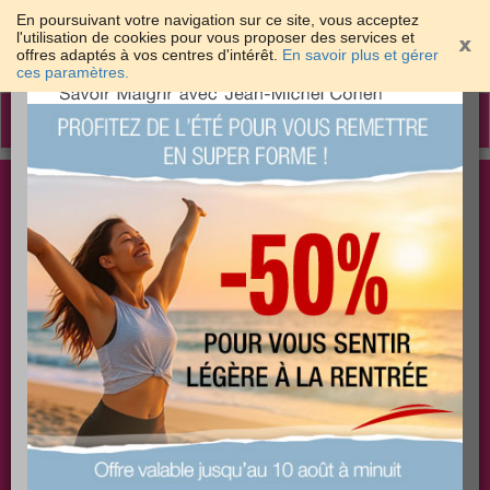
En poursuivant votre navigation sur ce site, vous acceptez
l'utilisation de cookies pour vous proposer des services et
offres adaptés à vos centres d'intérêt.
En savoir plus et gérer
×
ces paramètres.
Toggle
navigation
Togg
Les meilleures solutions pour maigrir et être bien
sear
dans sa peau
PLUS
PLUS
PLUS
EFFICACE
SANTÉ
COACHING