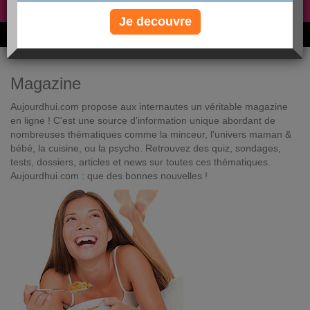
Non, je préfère le régime gratuit
»
Je decouvre
6M de personnes ont maigri et réappris à manger avec nous
Magazine
Aujourdhui.com propose aux internautes un véritable magazine
en ligne ! C'est une source d'information unique abordant de
nombreuses thématiques comme la minceur, l'univers maman &
bébé, la cuisine, ou la psycho. Retrouvez des quiz, sondages,
tests, dossiers, articles et news sur toutes ces thématiques.
Aujourdhui.com : que des bonnes nouvelles !