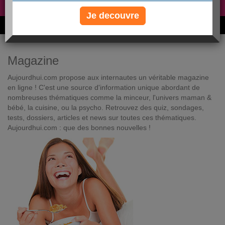
Non, je préfère le régime gratuit
»
Je decouvre
6M de personnes ont maigri et réappris à manger avec nous
Magazine
Aujourdhui.com propose aux internautes un véritable magazine
en ligne ! C'est une source d'information unique abordant de
nombreuses thématiques comme la minceur, l'univers maman &
bébé, la cuisine, ou la psycho. Retrouvez des quiz, sondages,
tests, dossiers, articles et news sur toutes ces thématiques.
Aujourdhui.com : que des bonnes nouvelles !