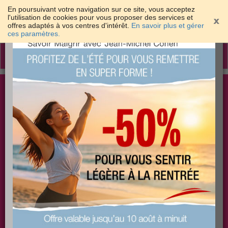
En poursuivant votre navigation sur ce site, vous acceptez
l'utilisation de cookies pour vous proposer des services et
offres adaptés à vos centres d'intérêt.
En savoir plus et gérer
×
ces paramètres.
Toggle
navigation
Togg
Les meilleures solutions pour maigrir et être bien
sear
dans sa peau
PLUS
PLUS
PLUS
EFFICACE
SANTÉ
COACHING