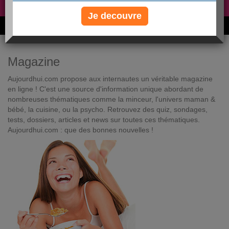
Non, je préfère le régime gratuit
»
Je decouvre
6M de personnes ont maigri et réappris à manger avec nous
Magazine
Aujourdhui.com propose aux internautes un véritable magazine
en ligne ! C'est une source d'information unique abordant de
nombreuses thématiques comme la minceur, l'univers maman &
bébé, la cuisine, ou la psycho. Retrouvez des quiz, sondages,
tests, dossiers, articles et news sur toutes ces thématiques.
Aujourdhui.com : que des bonnes nouvelles !