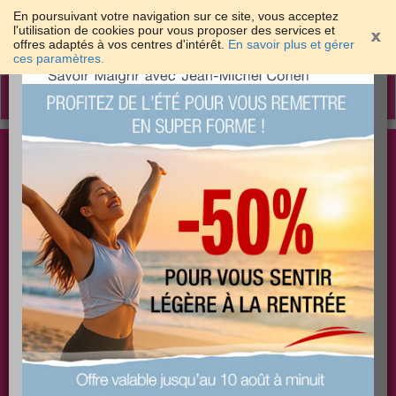
En poursuivant votre navigation sur ce site, vous acceptez
l'utilisation de cookies pour vous proposer des services et
offres adaptés à vos centres d'intérêt.
En savoir plus et gérer
×
ces paramètres.
Toggle
navigation
Togg
Les meilleures solutions pour maigrir et être bien
sear
dans sa peau
PLUS
PLUS
PLUS
EFFICACE
SANTÉ
COACHING