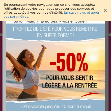
En poursuivant votre navigation sur ce site, vous acceptez
l'utilisation de cookies pour vous proposer des services et
offres adaptés à vos centres d'intérêt.
En savoir plus et gérer
×
ces paramètres.
Toggle
navigation
Togg
Les meilleures solutions pour maigrir et être bien
sear
dans sa peau
PLUS
PLUS
PLUS
EFFICACE
SANTÉ
COACHING