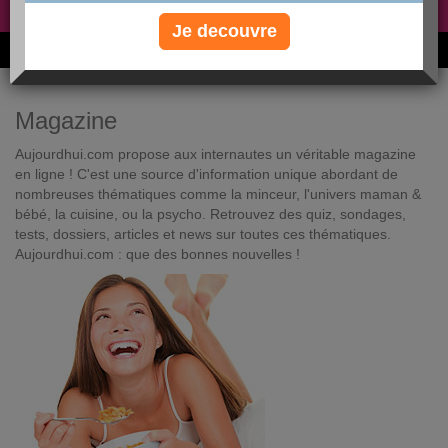
Non, je préfère le régime gratuit
»
Je decouvre
6M de personnes ont maigri et réappris à manger avec nous
Magazine
Aujourdhui.com propose aux internautes un véritable magazine
en ligne ! C'est une source d'information unique abordant de
nombreuses thématiques comme la minceur, l'univers maman &
bébé, la cuisine, ou la psycho. Retrouvez des quiz, sondages,
tests, dossiers, articles et news sur toutes ces thématiques.
Aujourdhui.com : que des bonnes nouvelles !