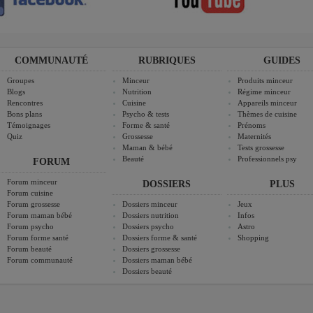
COMMUNAUTÉ
RUBRIQUES
GUIDES
Groupes
Minceur
Produits minceur
Blogs
Nutrition
Régime minceur
Rencontres
Cuisine
Appareils minceur
Bons plans
Psycho & tests
Thèmes de cuisine
Témoignages
Forme & santé
Prénoms
Quiz
Grossesse
Maternités
Maman & bébé
Tests grossesse
Beauté
Professionnels psy
FORUM
Forum minceur
DOSSIERS
PLUS
Forum cuisine
Forum grossesse
Dossiers minceur
Jeux
Forum maman bébé
Dossiers nutrition
Infos
Forum psycho
Dossiers psycho
Astro
Forum forme santé
Dossiers forme & santé
Shopping
Forum beauté
Dossiers grossesse
Forum communauté
Dossiers maman bébé
Dossiers beauté