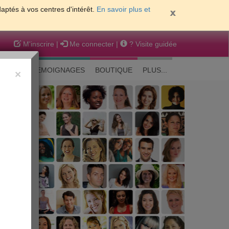
daptés à vos centres d'intérêt.
En savoir plus et
M'inscrire
|
Me connecter
|
? Visite guidée
EAUTE
TEMOIGNAGES
BOUTIQUE
PLUS...
×
 peau