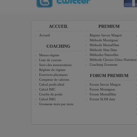
ACCUEIL
PREMIUM
Accueil
Régime Savoir Maigrir
Méthode Montignac
Méthode MentalSlim
COACHING
Méthode Slim Data
Méthodes Naturelles
Menus régime
Méthode Chrono-Géno-Nutrition
Liste de courses
Coaching Grossesse
Suivi des mensurations
Réglette de régime
Exercices physiques
FORUM PREMIUM
Compteur de calories
Calcul poids idéal
Forum Savoir Maigrir
Calcul IMC
Forum Montignac
Courbe de poids
Forum MentalSlim
Calcul IMG
Forum SLIM data
Grossesse mois par mois