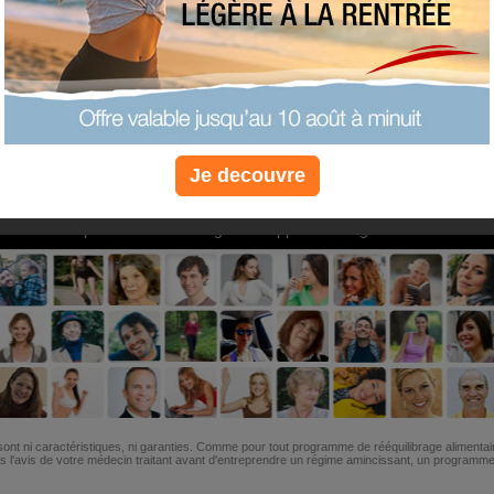
PLUS
PLUS
PLUS
EFFICACE
SANTÉ
COACHIN
Je decouvre
Non, je préfère le régime gratuit
»
6M de personnes ont maigri et réappris à manger avec nous
ont ni caractéristiques, ni garanties. Comme pour tout programme de rééquilibrage alimentai
l'avis de votre médecin traitant avant d'entreprendre un régime amincissant, un programme sp