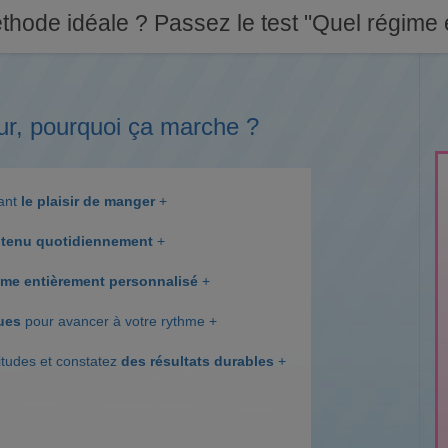
thode idéale ? Passez le test "Quel régime e
ur, pourquoi ça marche ?
dant
le plaisir de manger
+
tenu quotidiennement
+
me entièrement personnalisé
+
ques
pour avancer à votre rythme +
itudes et constatez
des résultats durables
+