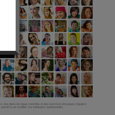
G
re, des plans de repas contrôlés et des exercices physiques réguliers
ortif ou de modifier vos habitudes nutritionnelles.