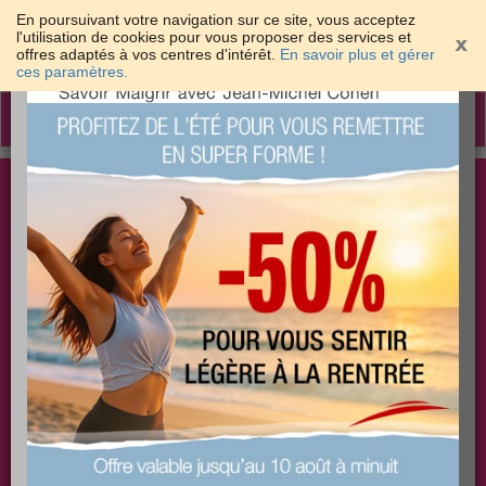
En poursuivant votre navigation sur ce site, vous acceptez
l'utilisation de cookies pour vous proposer des services et
offres adaptés à vos centres d'intérêt.
En savoir plus et gérer
×
ces paramètres.
Toggle
navigation
Togg
Les meilleures solutions pour maigrir et être bien
sear
dans sa peau
PLUS
PLUS
PLUS
EFFICACE
SANTÉ
COACHING