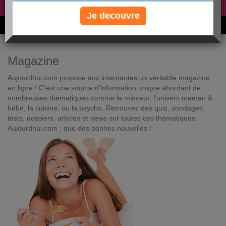
Non, je préfère le régime gratuit
»
Je decouvre
6M de personnes ont maigri et réappris à manger avec nous
Magazine
Aujourdhui.com propose aux internautes un véritable magazine
en ligne ! C'est une source d'information unique abordant de
nombreuses thématiques comme la minceur, l'univers maman &
bébé, la cuisine, ou la psycho. Retrouvez des quiz, sondages,
tests, dossiers, articles et news sur toutes ces thématiques.
Aujourdhui.com : que des bonnes nouvelles !