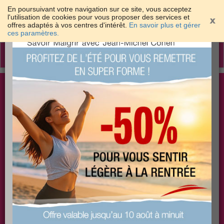
En poursuivant votre navigation sur ce site, vous acceptez
l'utilisation de cookies pour vous proposer des services et
offres adaptés à vos centres d'intérêt.
En savoir plus et gérer
×
ces paramètres.
Toggle
navigation
Togg
Les meilleures solutions pour maigrir et être bien
sear
dans sa peau
PLUS
PLUS
PLUS
EFFICACE
SANTÉ
COACHING