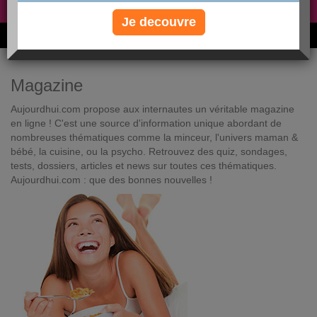
Non, je préfère le régime gratuit
»
Je decouvre
6M de personnes ont maigri et réappris à manger avec nous
Magazine
Aujourdhui.com propose aux internautes un véritable magazine
en ligne ! C'est une source d'information unique abordant de
nombreuses thématiques comme la minceur, l'univers maman &
bébé, la cuisine, ou la psycho. Retrouvez des quiz, sondages,
tests, dossiers, articles et news sur toutes ces thématiques.
Aujourdhui.com : que des bonnes nouvelles !