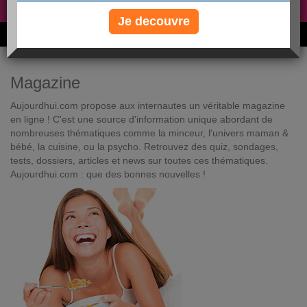
Non, je préfère le régime gratuit
»
Je decouvre
6M de personnes ont maigri et réappris à manger avec nous
Magazine
Aujourdhui.com propose aux internautes un véritable magazine
en ligne ! C'est une source d'information unique abordant de
nombreuses thématiques comme la minceur, l'univers maman &
bébé, la cuisine, ou la psycho. Retrouvez des quiz, sondages,
tests, dossiers, articles et news sur toutes ces thématiques.
Aujourdhui.com : que des bonnes nouvelles !