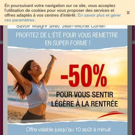
En poursuivant votre navigation sur ce site, vous acceptez
l'utilisation de cookies pour vous proposer des services et
offres adaptés à vos centres d'intérêt.
En savoir plus et gérer
×
ces paramètres.
Toggle
navigation
Togg
Les meilleures solutions pour maigrir et être bien
sear
dans sa peau
PLUS
PLUS
PLUS
EFFICACE
SANTÉ
COACHING