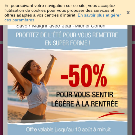
En poursuivant votre navigation sur ce site, vous acceptez
l'utilisation de cookies pour vous proposer des services et
offres adaptés à vos centres d'intérêt.
En savoir plus et gérer
×
ces paramètres.
Toggle
navigation
Togg
Les meilleures solutions pour maigrir et être bien
sear
dans sa peau
PLUS
PLUS
PLUS
EFFICACE
SANTÉ
COACHING