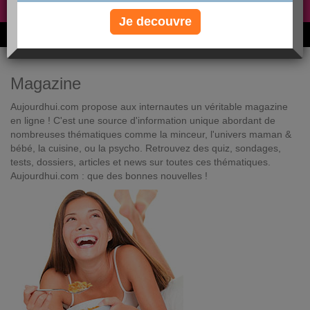
Non, je préfère le régime gratuit
»
Je decouvre
6M de personnes ont maigri et réappris à manger avec nous
Magazine
Aujourdhui.com propose aux internautes un véritable magazine
en ligne ! C'est une source d'information unique abordant de
nombreuses thématiques comme la minceur, l'univers maman &
bébé, la cuisine, ou la psycho. Retrouvez des quiz, sondages,
tests, dossiers, articles et news sur toutes ces thématiques.
Aujourdhui.com : que des bonnes nouvelles !