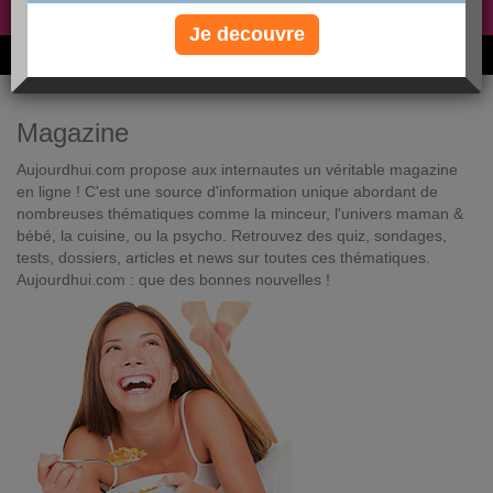
Non, je préfère le régime gratuit
»
Je decouvre
6M de personnes ont maigri et réappris à manger avec nous
Magazine
Aujourdhui.com propose aux internautes un véritable magazine
en ligne ! C'est une source d'information unique abordant de
nombreuses thématiques comme la minceur, l'univers maman &
bébé, la cuisine, ou la psycho. Retrouvez des quiz, sondages,
tests, dossiers, articles et news sur toutes ces thématiques.
Aujourdhui.com : que des bonnes nouvelles !