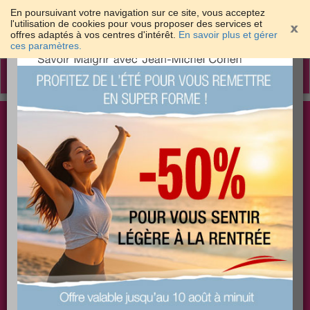
En poursuivant votre navigation sur ce site, vous acceptez
l'utilisation de cookies pour vous proposer des services et
offres adaptés à vos centres d'intérêt.
En savoir plus et gérer
×
ces paramètres.
Toggle
navigation
Togg
Les meilleures solutions pour maigrir et être bien
sear
dans sa peau
PLUS
PLUS
PLUS
EFFICACE
SANTÉ
COACHING