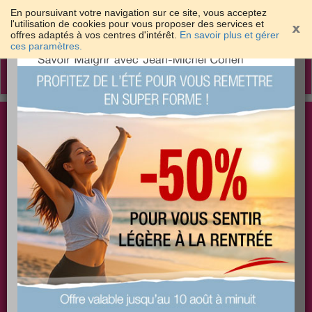
En poursuivant votre navigation sur ce site, vous acceptez
l'utilisation de cookies pour vous proposer des services et
offres adaptés à vos centres d'intérêt.
En savoir plus et gérer
×
ces paramètres.
Toggle
navigation
Togg
Les meilleures solutions pour maigrir et être bien
sear
dans sa peau
PLUS
PLUS
PLUS
EFFICACE
SANTÉ
COACHING