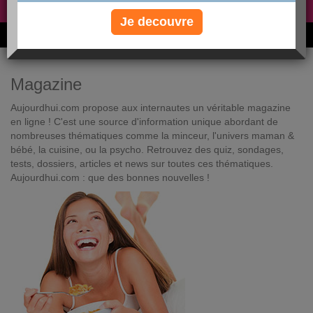
Non, je préfère le régime gratuit
»
Je decouvre
6M de personnes ont maigri et réappris à manger avec nous
Magazine
Aujourdhui.com propose aux internautes un véritable magazine
en ligne ! C'est une source d'information unique abordant de
nombreuses thématiques comme la minceur, l'univers maman &
bébé, la cuisine, ou la psycho. Retrouvez des quiz, sondages,
tests, dossiers, articles et news sur toutes ces thématiques.
Aujourdhui.com : que des bonnes nouvelles !