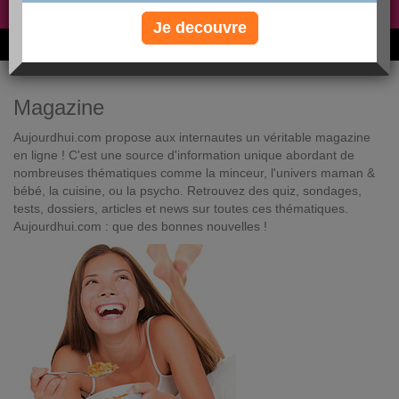
Non, je préfère le régime gratuit
»
Je decouvre
6M de personnes ont maigri et réappris à manger avec nous
Magazine
Aujourdhui.com propose aux internautes un véritable magazine
en ligne ! C'est une source d'information unique abordant de
nombreuses thématiques comme la minceur, l'univers maman &
bébé, la cuisine, ou la psycho. Retrouvez des quiz, sondages,
tests, dossiers, articles et news sur toutes ces thématiques.
Aujourdhui.com : que des bonnes nouvelles !