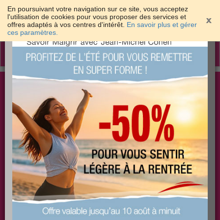
En poursuivant votre navigation sur ce site, vous acceptez
l'utilisation de cookies pour vous proposer des services et
offres adaptés à vos centres d'intérêt.
En savoir plus et gérer
×
ces paramètres.
Toggle
navigation
Togg
Les meilleures solutions pour maigrir et être bien
sear
dans sa peau
PLUS
PLUS
PLUS
EFFICACE
SANTÉ
COACHING