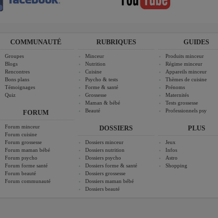
COMMUNAUTÉ
RUBRIQUES
GUIDES
Groupes
Minceur
Produits minceur
Blogs
Nutrition
Régime minceur
Rencontres
Cuisine
Appareils minceur
Bons plans
Psycho & tests
Thèmes de cuisine
Témoignages
Forme & santé
Prénoms
Quiz
Grossesse
Maternités
Maman & bébé
Tests grossesse
Beauté
Professionnels psy
FORUM
Forum minceur
DOSSIERS
PLUS
Forum cuisine
Forum grossesse
Dossiers minceur
Jeux
Forum maman bébé
Dossiers nutrition
Infos
Forum psycho
Dossiers psycho
Astro
Forum forme santé
Dossiers forme & santé
Shopping
Forum beauté
Dossiers grossesse
Forum communauté
Dossiers maman bébé
Dossiers beauté