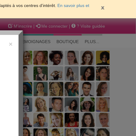
daptés à vos centres d'intérêt.
En savoir plus et
M'inscrire
|
Me connecter
|
? Visite guidée
EAUTE
TEMOIGNAGES
BOUTIQUE
PLUS...
×
 peau