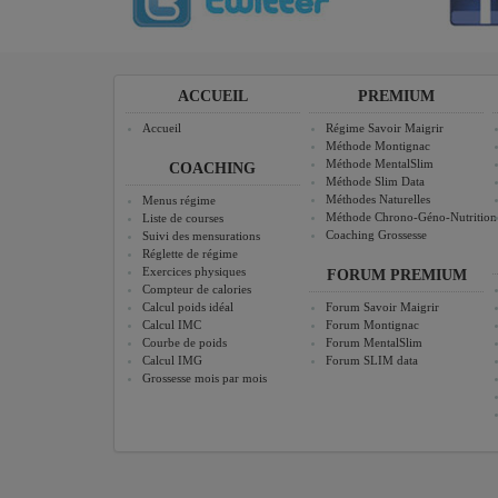
ACCUEIL
PREMIUM
Accueil
Régime Savoir Maigrir
Méthode Montignac
Méthode MentalSlim
COACHING
Méthode Slim Data
Méthodes Naturelles
Menus régime
Méthode Chrono-Géno-Nutrition
Liste de courses
Coaching Grossesse
Suivi des mensurations
Réglette de régime
Exercices physiques
FORUM PREMIUM
Compteur de calories
Calcul poids idéal
Forum Savoir Maigrir
Calcul IMC
Forum Montignac
Courbe de poids
Forum MentalSlim
Calcul IMG
Forum SLIM data
Grossesse mois par mois