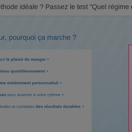
thode idéale ? Passez le test "Quel régime e
ur, pourquoi ça marche ?
dant
le plaisir de manger
+
tenu quotidiennement
+
me entièrement personnalisé
+
ques
pour avancer à votre rythme +
itudes et constatez
des résultats durables
+