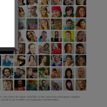
G
re, des plans de repas contrôlés et des exercices physiques réguliers
ortif ou de modifier vos habitudes nutritionnelles.