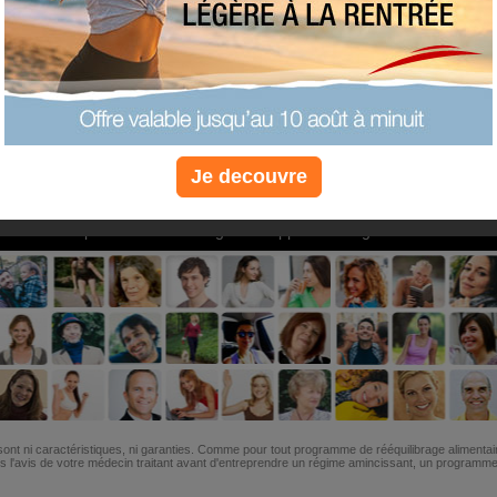
PLUS
PLUS
PLUS
EFFICACE
SANTÉ
COACHIN
Je decouvre
Non, je préfère le régime gratuit
»
6M de personnes ont maigri et réappris à manger avec nous
ont ni caractéristiques, ni garanties. Comme pour tout programme de rééquilibrage alimentai
l'avis de votre médecin traitant avant d'entreprendre un régime amincissant, un programme sp