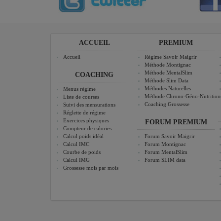
ACCUEIL
PREMIUM
Accueil
Régime Savoir Maigrir
Méthode Montignac
Méthode MentalSlim
COACHING
Méthode Slim Data
Méthodes Naturelles
Menus régime
Méthode Chrono-Géno-Nutrition
Liste de courses
Coaching Grossesse
Suivi des mensurations
Réglette de régime
Exercices physiques
FORUM PREMIUM
Compteur de calories
Calcul poids idéal
Forum Savoir Maigrir
Calcul IMC
Forum Montignac
Courbe de poids
Forum MentalSlim
Calcul IMG
Forum SLIM data
Grossesse mois par mois