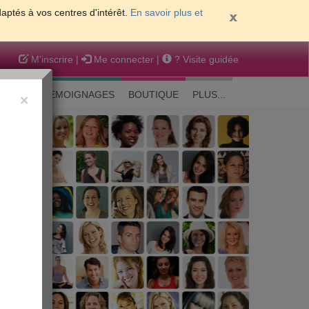
daptés à vos centres d'intérêt.
En savoir plus et
M'inscrire
|
Me connecter
|
? Visite guidée
EAUTE
TEMOIGNAGES
BOUTIQUE
PLUS...
×
 peau