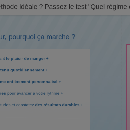
thode idéale ? Passez le test "Quel régime e
ur, pourquoi ça marche ?
dant
le plaisir de manger
+
tenu quotidiennement
+
me entièrement personnalisé
+
ques
pour avancer à votre rythme +
itudes et constatez
des résultats durables
+