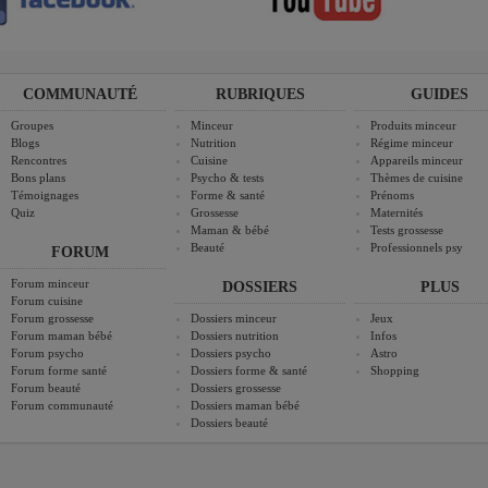
COMMUNAUTÉ
RUBRIQUES
GUIDES
Groupes
Minceur
Produits minceur
Blogs
Nutrition
Régime minceur
Rencontres
Cuisine
Appareils minceur
Bons plans
Psycho & tests
Thèmes de cuisine
Témoignages
Forme & santé
Prénoms
Quiz
Grossesse
Maternités
Maman & bébé
Tests grossesse
Beauté
Professionnels psy
FORUM
Forum minceur
DOSSIERS
PLUS
Forum cuisine
Forum grossesse
Dossiers minceur
Jeux
Forum maman bébé
Dossiers nutrition
Infos
Forum psycho
Dossiers psycho
Astro
Forum forme santé
Dossiers forme & santé
Shopping
Forum beauté
Dossiers grossesse
Forum communauté
Dossiers maman bébé
Dossiers beauté