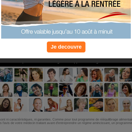
PLUS
PLUS
PLUS
EFFICACE
SANTÉ
COACHIN
Je decouvre
Non, je préfère le régime gratuit
»
6M de personnes ont maigri et réappris à manger avec nous
ont ni caractéristiques, ni garanties. Comme pour tout programme de rééquilibrage alimentai
l'avis de votre médecin traitant avant d'entreprendre un régime amincissant, un programme sp