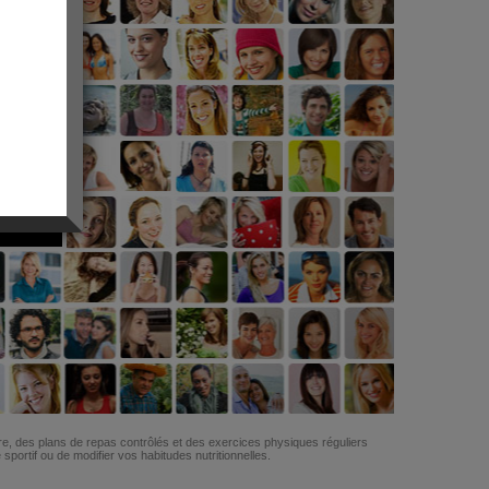
G
re, des plans de repas contrôlés et des exercices physiques réguliers
ortif ou de modifier vos habitudes nutritionnelles.