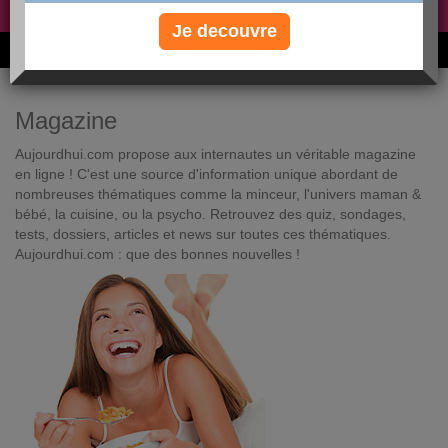
Non, je préfère le régime gratuit
»
Je decouvre
6M de personnes ont maigri et réappris à manger avec nous
Magazine
Aujourdhui.com propose aux internautes un véritable magazine
en ligne ! C'est une source d'information unique abordant de
nombreuses thématiques comme la minceur, l'univers maman &
bébé, la cuisine, ou la psycho. Retrouvez des quiz, sondages,
tests, dossiers, articles et news sur toutes ces thématiques.
Aujourdhui.com : que des bonnes nouvelles !