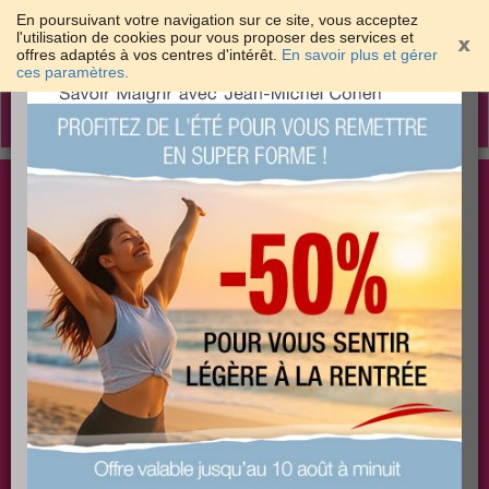
En poursuivant votre navigation sur ce site, vous acceptez
l'utilisation de cookies pour vous proposer des services et
offres adaptés à vos centres d'intérêt.
En savoir plus et gérer
×
ces paramètres.
Toggle
navigation
Togg
Les meilleures solutions pour maigrir et être bien
sear
dans sa peau
PLUS
PLUS
PLUS
EFFICACE
SANTÉ
COACHING