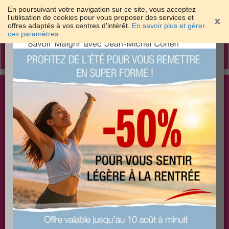
En poursuivant votre navigation sur ce site, vous acceptez
l'utilisation de cookies pour vous proposer des services et
offres adaptés à vos centres d'intérêt.
En savoir plus et gérer
×
ces paramètres.
Toggle
navigation
Togg
Les meilleures solutions pour maigrir et être bien
sear
dans sa peau
PLUS
PLUS
PLUS
EFFICACE
SANTÉ
COACHING