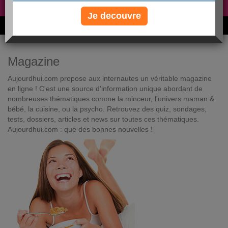
Non, je préfère le régime gratuit
»
Je decouvre
6M de personnes ont maigri et réappris à manger avec nous
Magazine
Aujourdhui.com propose aux internautes un véritable magazine
en ligne ! C'est une source d'information unique abordant de
nombreuses thématiques comme la minceur, l'univers maman &
bébé, la cuisine, ou la psycho. Retrouvez des quiz, sondages,
tests, dossiers, articles et news sur toutes ces thématiques.
Aujourdhui.com : que des bonnes nouvelles !