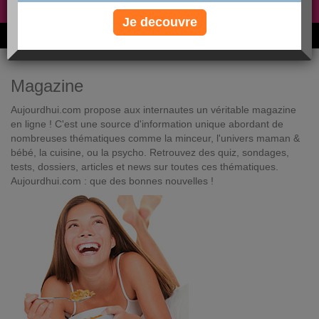
Non, je préfère le régime gratuit
»
Je decouvre
6M de personnes ont maigri et réappris à manger avec nous
Magazine
Aujourdhui.com propose aux internautes un véritable magazine
en ligne ! C'est une source d'information unique abordant de
nombreuses thématiques comme la minceur, l'univers maman &
bébé, la cuisine, ou la psycho. Retrouvez des quiz, sondages,
tests, dossiers, articles et news sur toutes ces thématiques.
Aujourdhui.com : que des bonnes nouvelles !