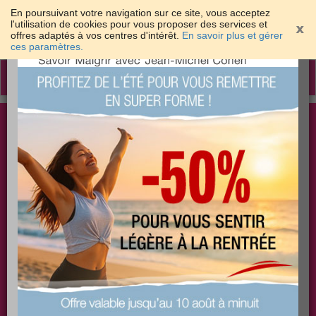
En poursuivant votre navigation sur ce site, vous acceptez
l'utilisation de cookies pour vous proposer des services et
offres adaptés à vos centres d'intérêt.
En savoir plus et gérer
×
ces paramètres.
Toggle
navigation
Togg
Les meilleures solutions pour maigrir et être bien
sear
dans sa peau
PLUS
PLUS
PLUS
EFFICACE
SANTÉ
COACHING