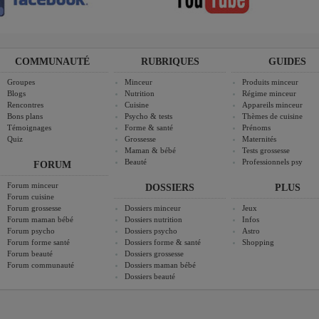
COMMUNAUTÉ
RUBRIQUES
GUIDES
Groupes
Minceur
Produits minceur
Blogs
Nutrition
Régime minceur
Rencontres
Cuisine
Appareils minceur
Bons plans
Psycho & tests
Thèmes de cuisine
Témoignages
Forme & santé
Prénoms
Quiz
Grossesse
Maternités
Maman & bébé
Tests grossesse
Beauté
Professionnels psy
FORUM
Forum minceur
DOSSIERS
PLUS
Forum cuisine
Forum grossesse
Dossiers minceur
Jeux
Forum maman bébé
Dossiers nutrition
Infos
Forum psycho
Dossiers psycho
Astro
Forum forme santé
Dossiers forme & santé
Shopping
Forum beauté
Dossiers grossesse
Forum communauté
Dossiers maman bébé
Dossiers beauté