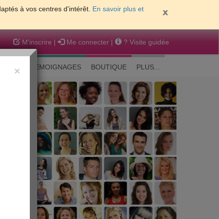
daptés à vos centres d'intérêt.
En savoir plus et
M'inscrire
|
Me connecter
|
? Visite guidée
EAUTE
TEMOIGNAGES
BOUTIQUE
PLUS...
×
 peau