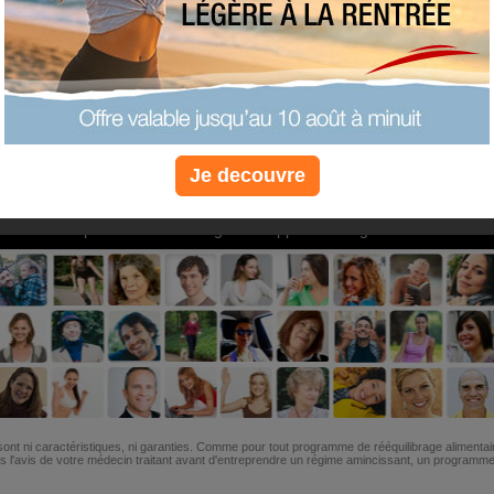
PLUS
PLUS
PLUS
EFFICACE
SANTÉ
COACHIN
Je decouvre
Non, je préfère le régime gratuit
»
6M de personnes ont maigri et réappris à manger avec nous
ont ni caractéristiques, ni garanties. Comme pour tout programme de rééquilibrage alimentai
l'avis de votre médecin traitant avant d'entreprendre un régime amincissant, un programme sp