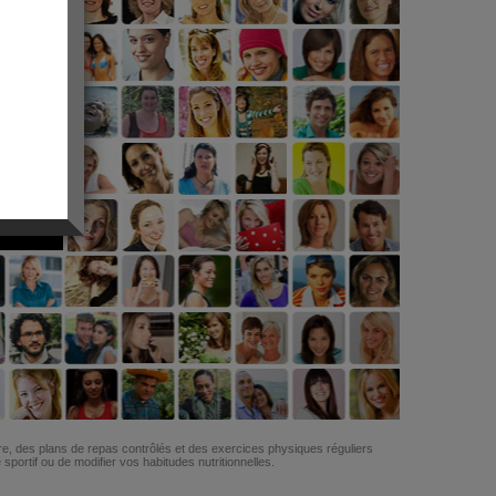
G
re, des plans de repas contrôlés et des exercices physiques réguliers
ortif ou de modifier vos habitudes nutritionnelles.