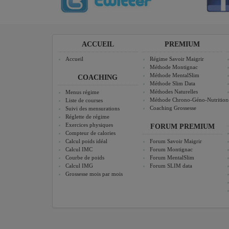
ACCUEIL
PREMIUM
Accueil
Régime Savoir Maigrir
Méthode Montignac
Méthode MentalSlim
COACHING
Méthode Slim Data
Méthodes Naturelles
Menus régime
Méthode Chrono-Géno-Nutrition
Liste de courses
Coaching Grossesse
Suivi des mensurations
Réglette de régime
Exercices physiques
FORUM PREMIUM
Compteur de calories
Calcul poids idéal
Forum Savoir Maigrir
Calcul IMC
Forum Montignac
Courbe de poids
Forum MentalSlim
Calcul IMG
Forum SLIM data
Grossesse mois par mois