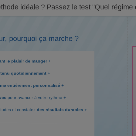
thode idéale ? Passez le test "Quel régime e
ur, pourquoi ça marche ?
dant
le plaisir de manger
+
tenu quotidiennement
+
me entièrement personnalisé
+
ques
pour avancer à votre rythme +
itudes et constatez
des résultats durables
+