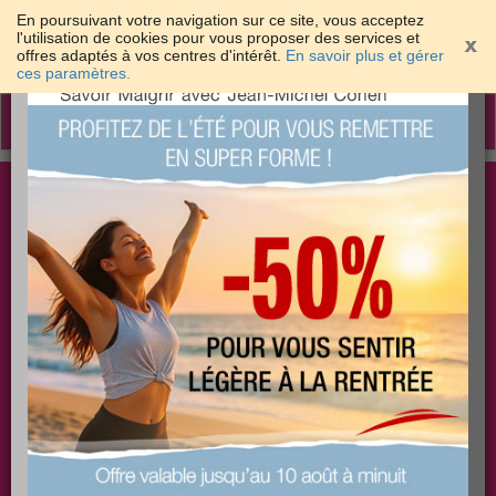
En poursuivant votre navigation sur ce site, vous acceptez
l'utilisation de cookies pour vous proposer des services et
offres adaptés à vos centres d'intérêt.
En savoir plus et gérer
×
ces paramètres.
Toggle
navigation
Togg
Les meilleures solutions pour maigrir et être bien
sear
dans sa peau
PLUS
PLUS
PLUS
EFFICACE
SANTÉ
COACHING