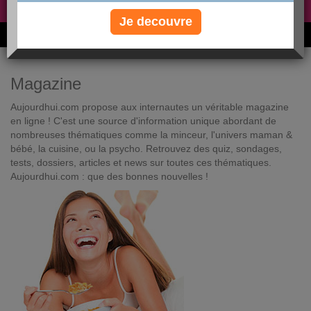
Non, je préfère le régime gratuit
»
Je decouvre
6M de personnes ont maigri et réappris à manger avec nous
Magazine
Aujourdhui.com propose aux internautes un véritable magazine
en ligne ! C'est une source d'information unique abordant de
nombreuses thématiques comme la minceur, l'univers maman &
bébé, la cuisine, ou la psycho. Retrouvez des quiz, sondages,
tests, dossiers, articles et news sur toutes ces thématiques.
Aujourdhui.com : que des bonnes nouvelles !