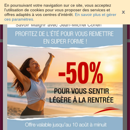
En poursuivant votre navigation sur ce site, vous acceptez
l'utilisation de cookies pour vous proposer des services et
offres adaptés à vos centres d'intérêt.
En savoir plus et gérer
×
ces paramètres.
Toggle
navigation
Togg
Les meilleures solutions pour maigrir et être bien
sear
dans sa peau
PLUS
PLUS
PLUS
EFFICACE
SANTÉ
COACHING