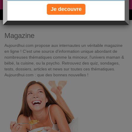
Non, je préfère le régime gratuit
»
Je decouvre
6M de personnes ont maigri et réappris à manger avec nous
Magazine
Aujourdhui.com propose aux internautes un véritable magazine
en ligne ! C'est une source d'information unique abordant de
nombreuses thématiques comme la minceur, l'univers maman &
bébé, la cuisine, ou la psycho. Retrouvez des quiz, sondages,
tests, dossiers, articles et news sur toutes ces thématiques.
Aujourdhui.com : que des bonnes nouvelles !