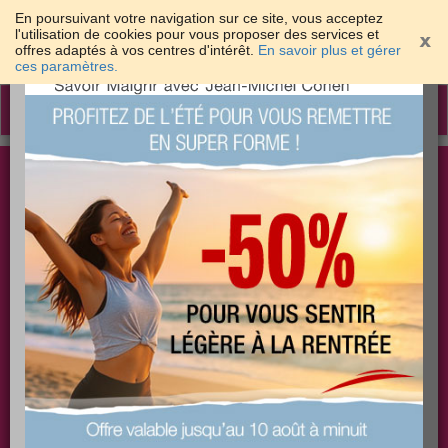
En poursuivant votre navigation sur ce site, vous acceptez
l'utilisation de cookies pour vous proposer des services et
offres adaptés à vos centres d'intérêt.
En savoir plus et gérer
×
ces paramètres.
Toggle
navigation
Togg
Les meilleures solutions pour maigrir et être bien
sear
dans sa peau
PLUS
PLUS
PLUS
EFFICACE
SANTÉ
COACHING