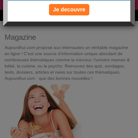
Non, je préfère le régime gratuit
»
Je decouvre
6M de personnes ont maigri et réappris à manger avec nous
Magazine
Aujourdhui.com propose aux internautes un véritable magazine
en ligne ! C'est une source d'information unique abordant de
nombreuses thématiques comme la minceur, l'univers maman &
bébé, la cuisine, ou la psycho. Retrouvez des quiz, sondages,
tests, dossiers, articles et news sur toutes ces thématiques.
Aujourdhui.com : que des bonnes nouvelles !