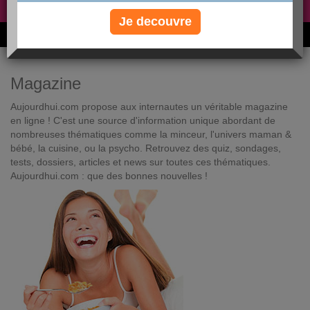
Non, je préfère le régime gratuit
»
Je decouvre
6M de personnes ont maigri et réappris à manger avec nous
Magazine
Aujourdhui.com propose aux internautes un véritable magazine
en ligne ! C'est une source d'information unique abordant de
nombreuses thématiques comme la minceur, l'univers maman &
bébé, la cuisine, ou la psycho. Retrouvez des quiz, sondages,
tests, dossiers, articles et news sur toutes ces thématiques.
Aujourdhui.com : que des bonnes nouvelles !