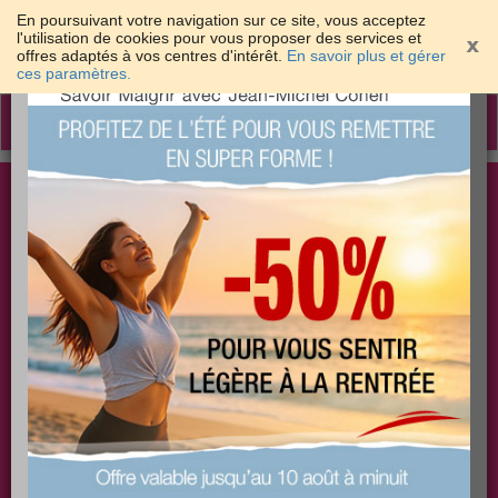
En poursuivant votre navigation sur ce site, vous acceptez
l'utilisation de cookies pour vous proposer des services et
offres adaptés à vos centres d'intérêt.
En savoir plus et gérer
×
ces paramètres.
Toggle
navigation
Togg
Les meilleures solutions pour maigrir et être bien
sear
dans sa peau
PLUS
PLUS
PLUS
EFFICACE
SANTÉ
COACHING