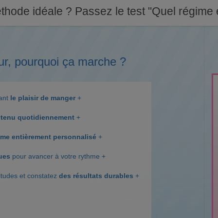
thode idéale ? Passez le test "Quel régime e
ur, pourquoi ça marche ?
dant
le plaisir de manger
+
tenu quotidiennement
+
me entièrement personnalisé
+
ques
pour avancer à votre rythme +
itudes et constatez
des résultats durables
+