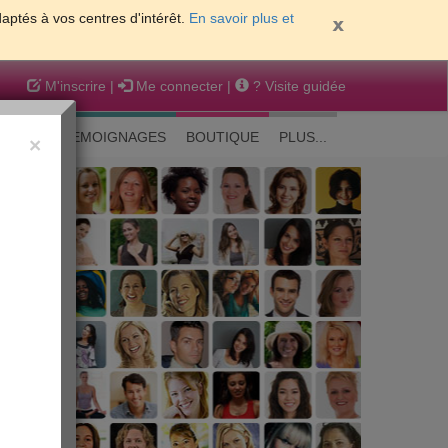
daptés à vos centres d'intérêt.
En savoir plus et
M'inscrire
|
Me connecter
|
? Visite guidée
EAUTE
TEMOIGNAGES
BOUTIQUE
PLUS...
×
 peau