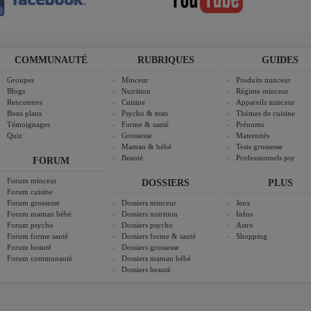
COMMUNAUTÉ
RUBRIQUES
GUIDES
Groupes
Minceur
Produits minceur
Blogs
Nutrition
Régime minceur
Rencontres
Cuisine
Appareils minceur
Bons plans
Psycho & tests
Thèmes de cuisine
Témoignages
Forme & santé
Prénoms
Quiz
Grossesse
Maternités
Maman & bébé
Tests grossesse
Beauté
Professionnels psy
FORUM
Forum minceur
DOSSIERS
PLUS
Forum cuisine
Forum grossesse
Dossiers minceur
Jeux
Forum maman bébé
Dossiers nutrition
Infos
Forum psycho
Dossiers psycho
Astro
Forum forme santé
Dossiers forme & santé
Shopping
Forum beauté
Dossiers grossesse
Forum communauté
Dossiers maman bébé
Dossiers beauté