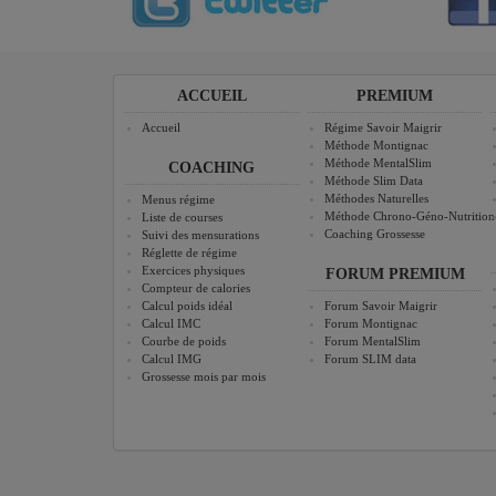
ACCUEIL
PREMIUM
Accueil
Régime Savoir Maigrir
Méthode Montignac
Méthode MentalSlim
COACHING
Méthode Slim Data
Méthodes Naturelles
Menus régime
Méthode Chrono-Géno-Nutrition
Liste de courses
Coaching Grossesse
Suivi des mensurations
Réglette de régime
Exercices physiques
FORUM PREMIUM
Compteur de calories
Calcul poids idéal
Forum Savoir Maigrir
Calcul IMC
Forum Montignac
Courbe de poids
Forum MentalSlim
Calcul IMG
Forum SLIM data
Grossesse mois par mois