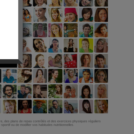
G
re, des plans de repas contrôlés et des exercices physiques réguliers
ortif ou de modifier vos habitudes nutritionnelles.