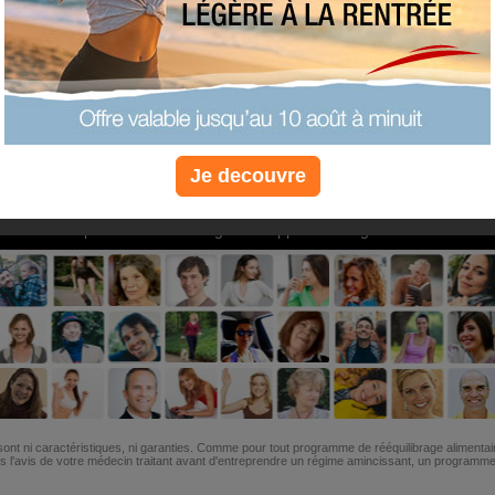
PLUS
PLUS
PLUS
EFFICACE
SANTÉ
COACHIN
Je decouvre
Non, je préfère le régime gratuit
»
6M de personnes ont maigri et réappris à manger avec nous
ont ni caractéristiques, ni garanties. Comme pour tout programme de rééquilibrage alimentai
l'avis de votre médecin traitant avant d'entreprendre un régime amincissant, un programme sp