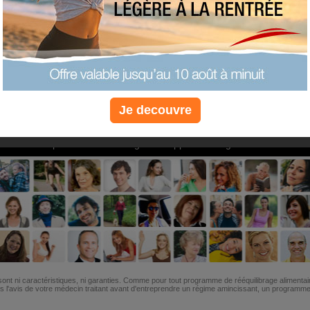
PLUS
PLUS
PLUS
EFFICACE
SANTÉ
COACHIN
Je decouvre
Non, je préfère le régime gratuit
»
6M de personnes ont maigri et réappris à manger avec nous
ont ni caractéristiques, ni garanties. Comme pour tout programme de rééquilibrage alimentai
l'avis de votre médecin traitant avant d'entreprendre un régime amincissant, un programme sp