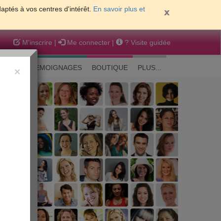
daptés à vos centres d'intérêt.
En savoir plus et
M'inscrire
|
Me connecter
|
? Visite guidée
EAUTE
TEMOIGNAGES
BOUTIQUE
PLUS...
×
 peau