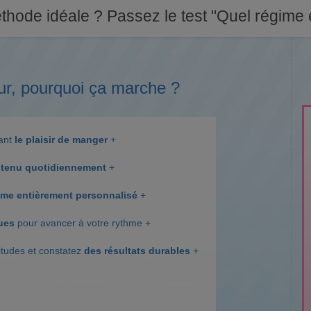
thode idéale ? Passez le test "Quel régime e
ur, pourquoi ça marche ?
dant
le plaisir de manger
+
tenu quotidiennement
+
me entièrement personnalisé
+
ques
pour avancer à votre rythme +
itudes et constatez
des résultats durables
+