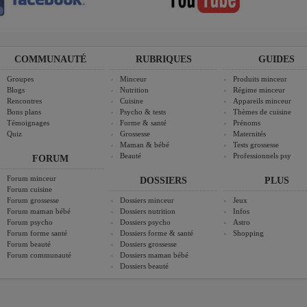
COMMUNAUTÉ
RUBRIQUES
GUIDES
Groupes
Minceur
Produits minceur
Blogs
Nutrition
Régime minceur
Rencontres
Cuisine
Appareils minceur
Bons plans
Psycho & tests
Thèmes de cuisine
Témoignages
Forme & santé
Prénoms
Quiz
Grossesse
Maternités
Maman & bébé
Tests grossesse
Beauté
Professionnels psy
FORUM
Forum minceur
DOSSIERS
PLUS
Forum cuisine
Forum grossesse
Dossiers minceur
Jeux
Forum maman bébé
Dossiers nutrition
Infos
Forum psycho
Dossiers psycho
Astro
Forum forme santé
Dossiers forme & santé
Shopping
Forum beauté
Dossiers grossesse
Forum communauté
Dossiers maman bébé
Dossiers beauté