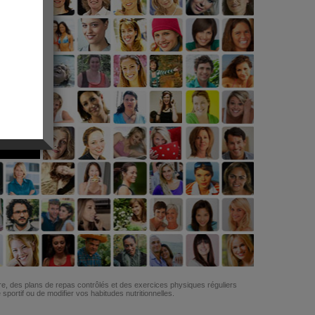
G
re, des plans de repas contrôlés et des exercices physiques réguliers
ortif ou de modifier vos habitudes nutritionnelles.