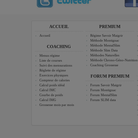
ACCUEIL
PREMIUM
Accueil
Régime Savoir Maigrir
Méthode Montignac
Méthode MentalSlim
COACHING
Méthode Slim Data
Méthodes Naturelles
Menus régime
Méthode Chrono-Géno-Nutrition
Liste de courses
Coaching Grossesse
Suivi des mensurations
Réglette de régime
Exercices physiques
FORUM PREMIUM
Compteur de calories
Calcul poids idéal
Forum Savoir Maigrir
Calcul IMC
Forum Montignac
Courbe de poids
Forum MentalSlim
Calcul IMG
Forum SLIM data
Grossesse mois par mois