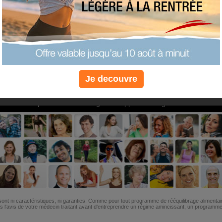
PLUS
PLUS
PLUS
EFFICACE
SANTÉ
COACHIN
Je decouvre
Non, je préfère le régime gratuit
»
6M de personnes ont maigri et réappris à manger avec nous
ont ni caractéristiques, ni garanties. Comme pour tout programme de rééquilibrage alimentai
l'avis de votre médecin traitant avant d'entreprendre un régime amincissant, un programme sp