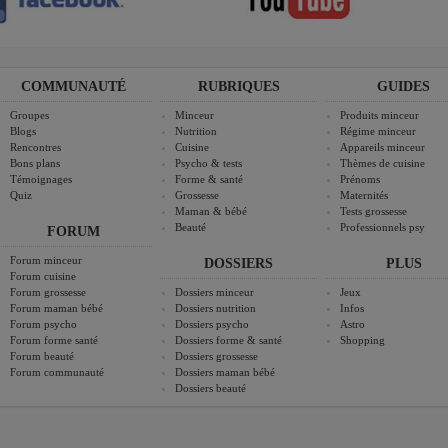
COMMUNAUTÉ
RUBRIQUES
GUIDES
Groupes
Minceur
Produits minceur
Blogs
Nutrition
Régime minceur
Rencontres
Cuisine
Appareils minceur
Bons plans
Psycho & tests
Thèmes de cuisine
Témoignages
Forme & santé
Prénoms
Quiz
Grossesse
Maternités
Maman & bébé
Tests grossesse
Beauté
Professionnels psy
FORUM
Forum minceur
DOSSIERS
PLUS
Forum cuisine
Forum grossesse
Dossiers minceur
Jeux
Forum maman bébé
Dossiers nutrition
Infos
Forum psycho
Dossiers psycho
Astro
Forum forme santé
Dossiers forme & santé
Shopping
Forum beauté
Dossiers grossesse
Forum communauté
Dossiers maman bébé
Dossiers beauté