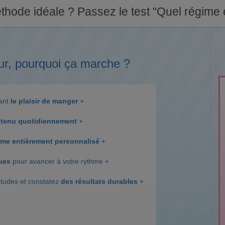
thode idéale ? Passez le test "Quel régime e
ur, pourquoi ça marche ?
dant
le plaisir de manger
+
tenu quotidiennement
+
me entièrement personnalisé
+
ques
pour avancer à votre rythme +
itudes et constatez
des résultats durables
+