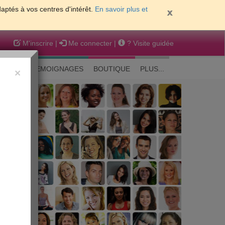
daptés à vos centres d'intérêt.
En savoir plus et
M'inscrire
|
Me connecter
|
? Visite guidée
EAUTE
TEMOIGNAGES
BOUTIQUE
PLUS...
×
 peau