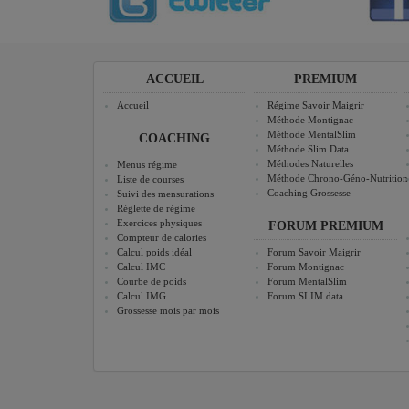
ACCUEIL
PREMIUM
Accueil
Régime Savoir Maigrir
Méthode Montignac
Méthode MentalSlim
COACHING
Méthode Slim Data
Méthodes Naturelles
Menus régime
Méthode Chrono-Géno-Nutrition
Liste de courses
Coaching Grossesse
Suivi des mensurations
Réglette de régime
Exercices physiques
FORUM PREMIUM
Compteur de calories
Calcul poids idéal
Forum Savoir Maigrir
Calcul IMC
Forum Montignac
Courbe de poids
Forum MentalSlim
Calcul IMG
Forum SLIM data
Grossesse mois par mois