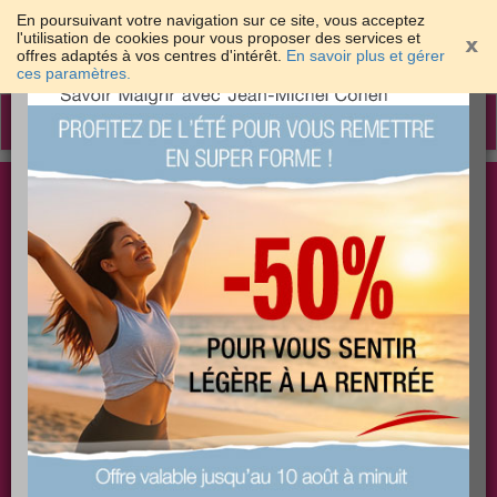
En poursuivant votre navigation sur ce site, vous acceptez
l'utilisation de cookies pour vous proposer des services et
offres adaptés à vos centres d'intérêt.
En savoir plus et gérer
×
ces paramètres.
Toggle
navigation
Togg
Les meilleures solutions pour maigrir et être bien
sear
dans sa peau
PLUS
PLUS
PLUS
EFFICACE
SANTÉ
COACHING