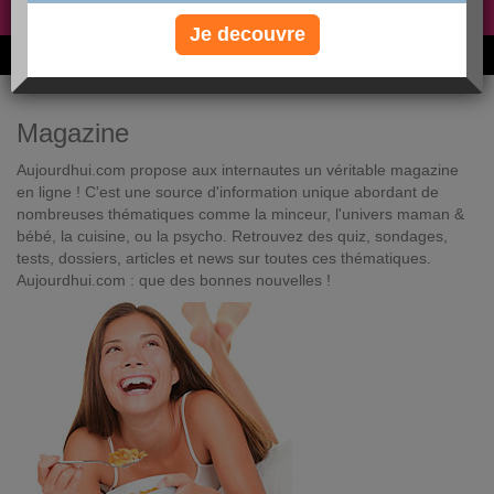
Non, je préfère le régime gratuit
»
Je decouvre
6M de personnes ont maigri et réappris à manger avec nous
Magazine
Aujourdhui.com propose aux internautes un véritable magazine
en ligne ! C'est une source d'information unique abordant de
nombreuses thématiques comme la minceur, l'univers maman &
bébé, la cuisine, ou la psycho. Retrouvez des quiz, sondages,
tests, dossiers, articles et news sur toutes ces thématiques.
Aujourdhui.com : que des bonnes nouvelles !