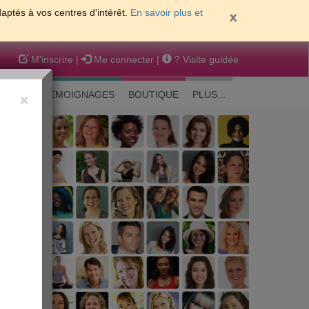
daptés à vos centres d'intérêt.
En savoir plus et
M'inscrire
|
Me connecter
|
? Visite guidée
EAUTE
TEMOIGNAGES
BOUTIQUE
PLUS...
×
 peau