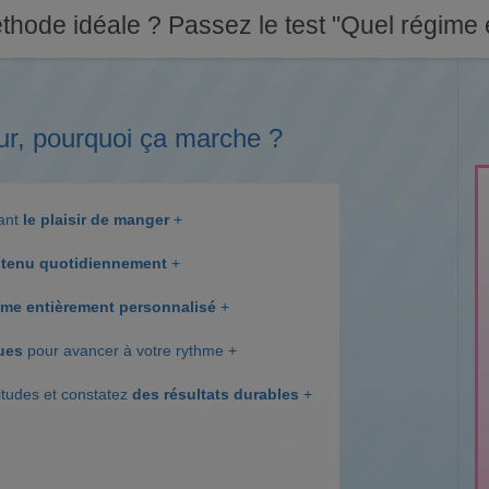
thode idéale ? Passez le test "Quel régime e
ur, pourquoi ça marche ?
dant
le plaisir de manger
+
tenu quotidiennement
+
me entièrement personnalisé
+
ques
pour avancer à votre rythme +
itudes et constatez
des résultats durables
+