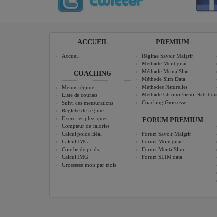
ACCUEIL
PREMIUM
Accueil
Régime Savoir Maigrir
Méthode Montignac
Méthode MentalSlim
COACHING
Méthode Slim Data
Méthodes Naturelles
Menus régime
Méthode Chrono-Géno-Nutrition
Liste de courses
Coaching Grossesse
Suivi des mensurations
Réglette de régime
Exercices physiques
FORUM PREMIUM
Compteur de calories
Calcul poids idéal
Forum Savoir Maigrir
Calcul IMC
Forum Montignac
Courbe de poids
Forum MentalSlim
Calcul IMG
Forum SLIM data
Grossesse mois par mois