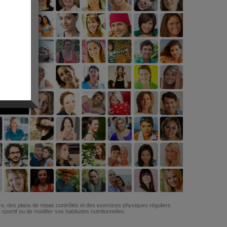
G
re, des plans de repas contrôlés et des exercices physiques réguliers
ortif ou de modifier vos habitudes nutritionnelles.