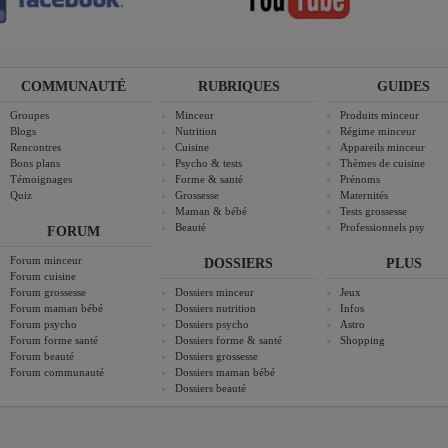
COMMUNAUTÉ
RUBRIQUES
GUIDES
Groupes
Minceur
Produits minceur
Blogs
Nutrition
Régime minceur
Rencontres
Cuisine
Appareils minceur
Bons plans
Psycho & tests
Thèmes de cuisine
Témoignages
Forme & santé
Prénoms
Quiz
Grossesse
Maternités
Maman & bébé
Tests grossesse
Beauté
Professionnels psy
FORUM
Forum minceur
DOSSIERS
PLUS
Forum cuisine
Forum grossesse
Dossiers minceur
Jeux
Forum maman bébé
Dossiers nutrition
Infos
Forum psycho
Dossiers psycho
Astro
Forum forme santé
Dossiers forme & santé
Shopping
Forum beauté
Dossiers grossesse
Forum communauté
Dossiers maman bébé
Dossiers beauté