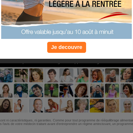
PLUS
PLUS
PLUS
EFFICACE
SANTÉ
COACHIN
Je decouvre
Non, je préfère le régime gratuit
»
6M de personnes ont maigri et réappris à manger avec nous
ont ni caractéristiques, ni garanties. Comme pour tout programme de rééquilibrage alimentai
l'avis de votre médecin traitant avant d'entreprendre un régime amincissant, un programme sp