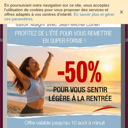
En poursuivant votre navigation sur ce site, vous acceptez
l'utilisation de cookies pour vous proposer des services et
offres adaptés à vos centres d'intérêt.
En savoir plus et gérer
×
ces paramètres.
Toggle
navigation
Togg
Les meilleures solutions pour maigrir et être bien
sear
dans sa peau
PLUS
PLUS
PLUS
EFFICACE
SANTÉ
COACHING