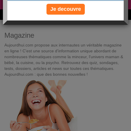
Non, je préfère le régime gratuit
»
Je decouvre
6M de personnes ont maigri et réappris à manger avec nous
Magazine
Aujourdhui.com propose aux internautes un véritable magazine
en ligne ! C'est une source d'information unique abordant de
nombreuses thématiques comme la minceur, l'univers maman &
bébé, la cuisine, ou la psycho. Retrouvez des quiz, sondages,
tests, dossiers, articles et news sur toutes ces thématiques.
Aujourdhui.com : que des bonnes nouvelles !