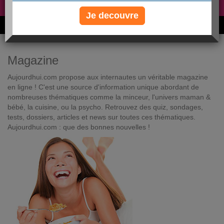
Non, je préfère le régime gratuit
»
Je decouvre
6M de personnes ont maigri et réappris à manger avec nous
Magazine
Aujourdhui.com propose aux internautes un véritable magazine
en ligne ! C'est une source d'information unique abordant de
nombreuses thématiques comme la minceur, l'univers maman &
bébé, la cuisine, ou la psycho. Retrouvez des quiz, sondages,
tests, dossiers, articles et news sur toutes ces thématiques.
Aujourdhui.com : que des bonnes nouvelles !