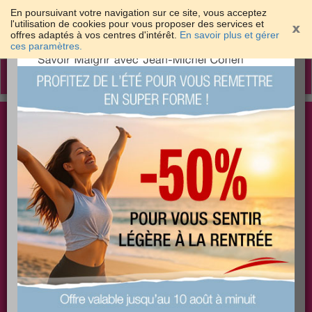
En poursuivant votre navigation sur ce site, vous acceptez
l'utilisation de cookies pour vous proposer des services et
offres adaptés à vos centres d'intérêt.
En savoir plus et gérer
×
ces paramètres.
Toggle
navigation
Togg
Les meilleures solutions pour maigrir et être bien
sear
dans sa peau
PLUS
PLUS
PLUS
EFFICACE
SANTÉ
COACHING