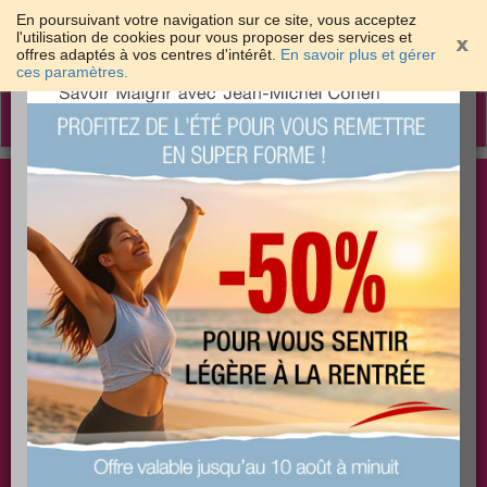
En poursuivant votre navigation sur ce site, vous acceptez
l'utilisation de cookies pour vous proposer des services et
offres adaptés à vos centres d'intérêt.
En savoir plus et gérer
×
ces paramètres.
Toggle
navigation
Togg
Les meilleures solutions pour maigrir et être bien
sear
dans sa peau
PLUS
PLUS
PLUS
EFFICACE
SANTÉ
COACHING