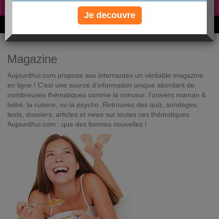
Non, je préfère le régime gratuit
»
Je decouvre
6M de personnes ont maigri et réappris à manger avec nous
Magazine
Aujourdhui.com propose aux internautes un véritable magazine
en ligne ! C'est une source d'information unique abordant de
nombreuses thématiques comme la minceur, l'univers maman &
bébé, la cuisine, ou la psycho. Retrouvez des quiz, sondages,
tests, dossiers, articles et news sur toutes ces thématiques.
Aujourdhui.com : que des bonnes nouvelles !